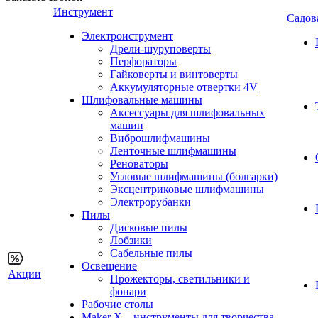
Инструмент
Садов
Электроиструмент
Дрели-шуруповерты
Перфораторы
Гайковерты и винтоверты
Аккумуляторные отвертки 4V
Шлифовальные машины
Аксессуары для шлифовальных
машин
Виброшлифмашины
Ленточные шлифмашины
Реноваторы
Угловые шлифмашины (болгарки)
Эксцентриковые шлифмашины
Электрорубанки
Пилы
Дисковые пилы
Лобзики
Сабельные пилы
Освещение
Акции
Прожекторы, светильники и
фонари
Рабочие столы
Maker X – инструменты для творчества