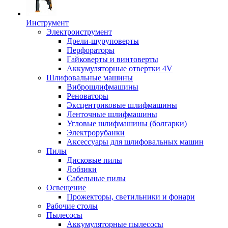
Инструмент
Электроиструмент
Дрели-шуруповерты
Перфораторы
Гайковерты и винтоверты
Аккумуляторные отвертки 4V
Шлифовальные машины
Виброшлифмашины
Реноваторы
Эксцентриковые шлифмашины
Ленточные шлифмашины
Угловые шлифмашины (болгарки)
Электрорубанки
Аксессуары для шлифовальных машин
Пилы
Дисковые пилы
Лобзики
Сабельные пилы
Освещение
Прожекторы, светильники и фонари
Рабочие столы
Пылесосы
Аккумуляторные пылесосы