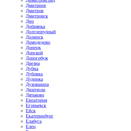
Димитровград
Дмитриев
Дмитров
Дмитровск
Дно
Добрянка
Долгопрудный
Долинск
Домодедово
Донецк
Донской
Дорогобуж
Дрезна
Дубна
Дубовка
Дудинка
Духовщина
Дюртюли
Дятьково
Евпатория
Егорьевск
Ейск
Екатеринбург
Елабуга
Елец