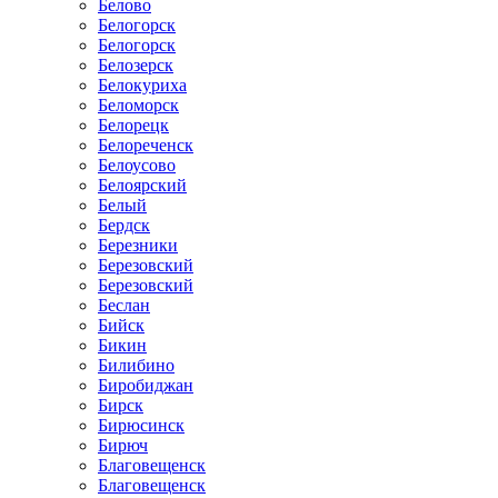
Белово
Белогорск
Белогорск
Белозерск
Белокуриха
Беломорск
Белорецк
Белореченск
Белоусово
Белоярский
Белый
Бердск
Березники
Березовский
Березовский
Беслан
Бийск
Бикин
Билибино
Биробиджан
Бирск
Бирюсинск
Бирюч
Благовещенск
Благовещенск