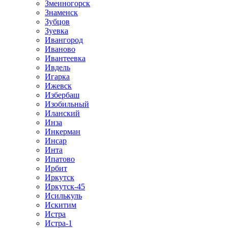
Змеиногорск
Знаменск
Зубцов
Зуевка
Ивангород
Иваново
Ивантеевка
Ивдель
Игарка
Ижевск
Избербаш
Изобильный
Иланский
Инза
Инкерман
Инсар
Инта
Ипатово
Ирбит
Иркутск
Иркутск-45
Исилькуль
Искитим
Истра
Истра-1