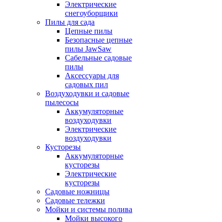
Электрические
снегоуборщики
Пилы для сада
Цепные пилы
Безопасные цепные
пилы JawSaw
Сабельные садовые
пилы
Аксессуары для
садовых пил
Воздуходувки и садовые
пылесосы
Аккумуляторные
воздуходувки
Электрические
воздуходувки
Кусторезы
Аккумуляторные
кусторезы
Электрические
кусторезы
Садовые ножницы
Садовые тележки
Мойки и системы полива
Мойки высокого