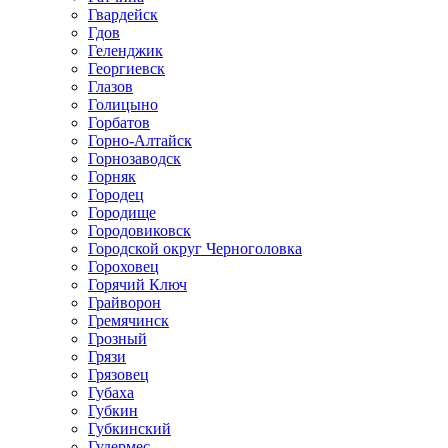
Гвардейск
Гдов
Геленджик
Георгиевск
Глазов
Голицыно
Горбатов
Горно-Алтайск
Горнозаводск
Горняк
Городец
Городище
Городовиковск
Городской округ Черноголовка
Гороховец
Горячий Ключ
Грайворон
Гремячинск
Грозный
Грязи
Грязовец
Губаха
Губкин
Губкинский
Гудермес