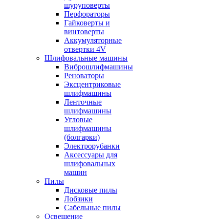
шуруповерты
Перфораторы
Гайковерты и
винтоверты
Аккумуляторные
отвертки 4V
Шлифовальные машины
Виброшлифмашины
Реноваторы
Эксцентриковые
шлифмашины
Ленточные
шлифмашины
Угловые
шлифмашины
(болгарки)
Электрорубанки
Аксессуары для
шлифовальных
машин
Пилы
Дисковые пилы
Лобзики
Сабельные пилы
Освещение