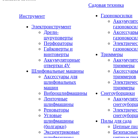
Садовая техника
Газонокосилки
Инструмент
Аккумулят
Электроиструмент
газонокоси
Дрели-
Аксессуары
шуруповерты
газонокоси
Перфораторы
Электричес
Гайковерты и
газонокоси
винтоверты
Триммеры
Аккумуляторные
Аккумулят
отвертки 4V
триммеры
Шлифовальные машины
Аксессуары
Аксессуары для
триммеров
шлифовальных
Электричес
машин
триммеры
Виброшлифмашины
Снегоуборщики
Ленточные
Аккумулят
шлифмашины
снегоубор
Реноваторы
Электричес
Угловые
снегоубор
шлифмашины
Пилы для сада
(болгарки)
Цепные пи
Эксцентриковые
Безопасные
шлифмашины
цепные пи