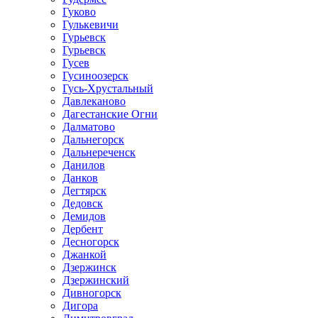
Гуково
Гулькевичи
Гурьевск
Гурьевск
Гусев
Гусиноозерск
Гусь-Хрустальный
Давлеканово
Дагестанские Огни
Далматово
Дальнегорск
Дальнереченск
Данилов
Данков
Дегтярск
Дедовск
Демидов
Дербент
Десногорск
Джанкой
Дзержинск
Дзержинский
Дивногорск
Дигора