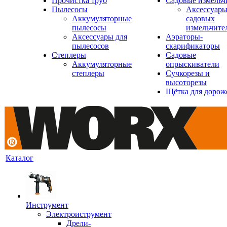
Прочистка труб
Садовые измельч
Пылесосы
Аксессуары
Аккумуляторные
садовых
пылесосы
измельчите
Аксессуары для
Аэраторы-
пылесосов
скарификаторы
Степлеры
Садовые
Аккумуляторные
опрыскиватели
степлеры
Сучкорезы и
высоторезы
Щётка для дорож
Каталог
Инструмент
Электроиструмент
Дрели-