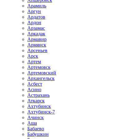
Апшеронск
Арамиль
Аргун
Ардатов
Ардон
Арзамас
Аркадак
Армавир
Армянск
Арсеньев
Арск
Артем
Артемовск
Артемовский
Архангельск
Асбест
Асино
Астрахань
Аткарск
Ахтубинск
Ахтубинск-7
Ачинск
Аша
Бабаево
Бабушкин