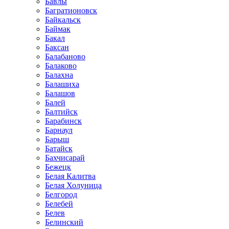
Бавлы
Багратионовск
Байкальск
Баймак
Бакал
Баксан
Балабаново
Балаково
Балахна
Балашиха
Балашов
Балей
Балтийск
Барабинск
Барнаул
Барыш
Батайск
Бахчисарай
Бежецк
Белая Калитва
Белая Холуница
Белгород
Белебей
Белев
Белинский