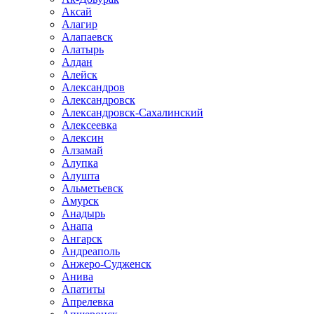
Аксай
Алагир
Алапаевск
Алатырь
Алдан
Алейск
Александров
Александровск
Александровск-Сахалинский
Алексеевка
Алексин
Алзамай
Алупка
Алушта
Альметьевск
Амурск
Анадырь
Анапа
Ангарск
Андреаполь
Анжеро-Судженск
Анива
Апатиты
Апрелевка