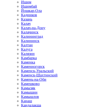
Ишим
Ишимбай
Йошкар-Ола
Кадников
Казань
Калач
Калач-на-Дону
Калачинск
Калининград
Калининск
Калтан
Калуга
Калязин
Камбарка
Каменка
Каменногорск
Каменск-Уральский
Каменск-Шахтинский
Камень-на-Оби
Камешково
Камызяк
Камышин
Камышлов
Канаш
Кандалакша