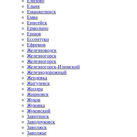
Елизово
Ельня
Еманжелинск
Емва
Енисейск
Ермолино
Ершов
Ессентуки
Ефремов
Железноводск
Железногорск
Железногорск
Железногорск-Илимский
Железнодорожный
Жердевка
Жигулевск
Жиздра
Жирновск
Жуков
Жуковка
Жуковский
Завитинск
Заводоуковск
Заволжск
Заволжье