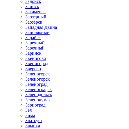
Задонск
Заинск
Закаменск
Заозерный
Заозерск
Западная Двина
Заполярный
Зарайск
Заречный
Заречный
Заринск
Звенигово
Звенигород
Зверево
Зеленогорск
Зеленогорск
Зеленоград
Зеленоградск
Зеленодольск
Зеленокумск
Зерноград
Зея
Зима
Златоуст
Злынка