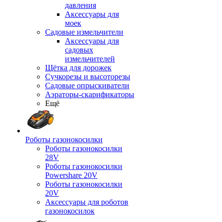
давления
Аксессуары для
моек
Садовые измельчители
Аксессуары для
садовых
измельчителей
Щётка для дорожек
Сучкорезы и высоторезы
Садовые опрыскиватели
Аэраторы-скарификаторы
Ещё
Роботы газонокосилки
Роботы газонокосилки
28V
Роботы газонокосилки
Powershare 20V
Роботы газонокосилки
20V
Аксессуары для роботов
газонокосилок