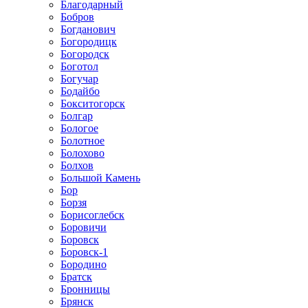
Благодарный
Бобров
Богданович
Богородицк
Богородск
Боготол
Богучар
Бодайбо
Бокситогорск
Болгар
Бологое
Болотное
Болохово
Болхов
Большой Камень
Бор
Борзя
Борисоглебск
Боровичи
Боровск
Боровск-1
Бородино
Братск
Бронницы
Брянск