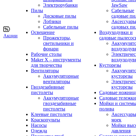
Электрорубанки
JawSaw
Пилы
Сабельные
Дисковые пилы
садовые пи
Лобзики
Аксессуары
Сабельные пилы
садовых пи
Освещение
Воздуходувки и
Акции
Прожекторы,
садовые пылесос
светильники и
Аккумулят
фонари
воздуходув
Рабочие столы
Электричес
Maker X – инструменты
воздуходув
для творчества
Кусторезы
Вентиляторы
Аккумулят
Аккумуляторные
кусторезы
вентиляторы
Электричес
Гвоздезабивные
кусторезы
пистолеты
Садовые ножни
Аккумуляторные
Садовые тележки
гвоздезабивные
Мойки и систем
пистолеты
полива
Клеевые пистолеты
Аксессуары
Краскопульты
моек
Насосы
Мойки выс
Одежда
давления