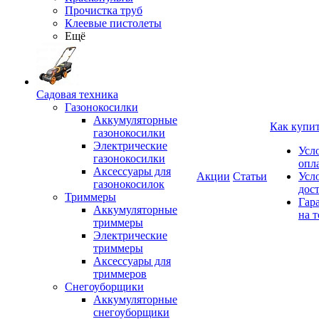
Прочистка труб
Клеевые пистолеты
Ещё
Садовая техника
Газонокосилки
Аккумуляторные
Как купи
газонокосилки
Электрические
Усл
газонокосилки
опл
Аксессуары для
Акции
Статьи
Усл
газонокосилок
дос
Триммеры
Гар
Аккумуляторные
на т
триммеры
Электрические
триммеры
Аксессуары для
триммеров
Снегоуборщики
Аккумуляторные
снегоуборщики