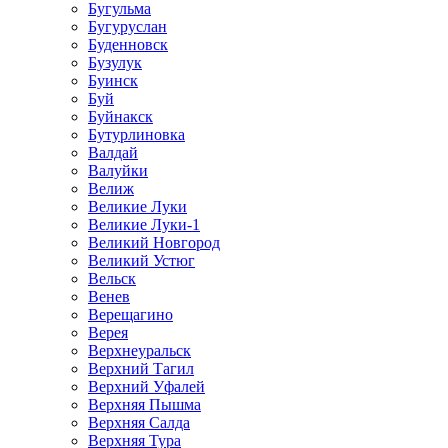
Бугульма
Бугуруслан
Буденновск
Бузулук
Буинск
Буй
Буйнакск
Бутурлиновка
Валдай
Валуйки
Велиж
Великие Луки
Великие Луки-1
Великий Новгород
Великий Устюг
Вельск
Венев
Верещагино
Верея
Верхнеуральск
Верхний Тагил
Верхний Уфалей
Верхняя Пышма
Верхняя Салда
Верхняя Тура