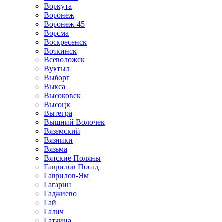
Воркута
Воронеж
Воронеж-45
Ворсма
Воскресенск
Воткинск
Всеволожск
Вуктыл
Выборг
Выкса
Высоковск
Высоцк
Вытегра
Вышний Волочек
Вяземский
Вязники
Вязьма
Вятские Поляны
Гаврилов Посад
Гаврилов-Ям
Гагарин
Гаджиево
Гай
Галич
Гатчина