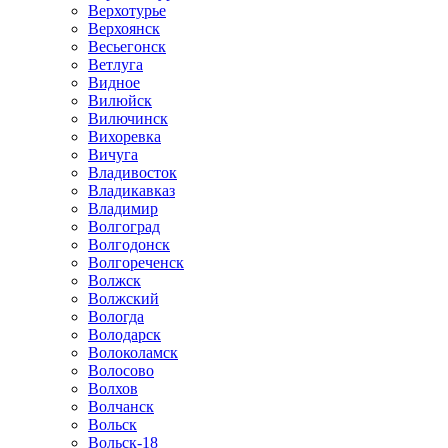
Верхотурье
Верхоянск
Весьегонск
Ветлуга
Видное
Вилюйск
Вилючинск
Вихоревка
Вичуга
Владивосток
Владикавказ
Владимир
Волгоград
Волгодонск
Волгореченск
Волжск
Волжский
Вологда
Володарск
Волоколамск
Волосово
Волхов
Волчанск
Вольск
Вольск-18