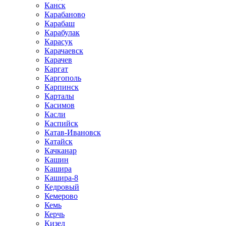
Канск
Карабаново
Карабаш
Карабулак
Карасук
Карачаевск
Карачев
Каргат
Каргополь
Карпинск
Карталы
Касимов
Касли
Каспийск
Катав-Ивановск
Катайск
Качканар
Кашин
Кашира
Кашира-8
Кедровый
Кемерово
Кемь
Керчь
Кизел