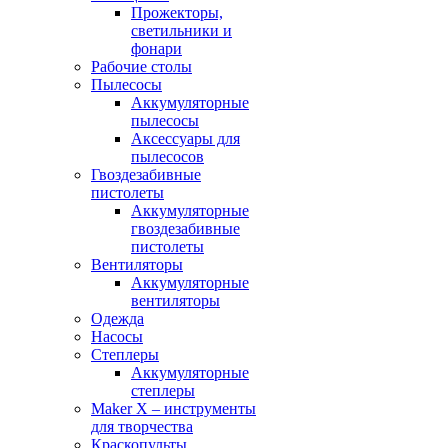
Прожекторы,
светильники и
фонари
Рабочие столы
Пылесосы
Аккумуляторные
пылесосы
Аксессуары для
пылесосов
Гвоздезабивные
пистолеты
Аккумуляторные
гвоздезабивные
пистолеты
Вентиляторы
Аккумуляторные
вентиляторы
Одежда
Насосы
Степлеры
Аккумуляторные
степлеры
Maker X – инструменты
для творчества
Краскопульты