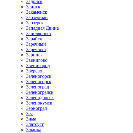
Задонск
Заинск
Закаменск
Заозерный
Заозерск
Западная Двина
Заполярный
Зарайск
Заречный
Заречный
Заринск
Звенигово
Звенигород
Зверево
Зеленогорск
Зеленогорск
Зеленоград
Зеленоградск
Зеленодольск
Зеленокумск
Зерноград
Зея
Зима
Златоуст
Злынка