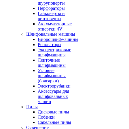
шуруповерты
Перфораторы
Гайковерты и
винтоверты
Аккумуляторные
отвертки 4V
Шлифовальные машины
Виброшлифмашины
Реноваторы
Эксцентриковые
шлифмашины
Ленточные
шлифмашины
Угловые
шлифмашины
(болгарки)
Электрорубанки
Аксессуары для
шлифовальных
машин
Пилы
Дисковые пилы
Лобзики
Сабельные пилы
Освещение