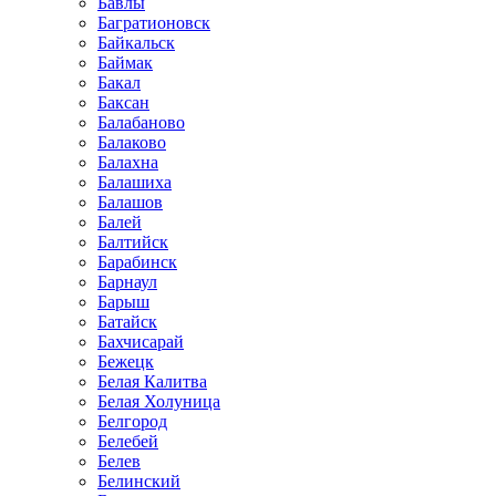
Бавлы
Багратионовск
Байкальск
Баймак
Бакал
Баксан
Балабаново
Балаково
Балахна
Балашиха
Балашов
Балей
Балтийск
Барабинск
Барнаул
Барыш
Батайск
Бахчисарай
Бежецк
Белая Калитва
Белая Холуница
Белгород
Белебей
Белев
Белинский