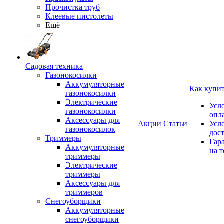
Прочистка труб
Клеевые пистолеты
Ещё
Садовая техника
Газонокосилки
Аккумуляторные
Как купи
газонокосилки
Электрические
Усл
газонокосилки
опл
Аксессуары для
Акции
Статьи
Усл
газонокосилок
дос
Триммеры
Гар
Аккумуляторные
на т
триммеры
Электрические
триммеры
Аксессуары для
триммеров
Снегоуборщики
Аккумуляторные
снегоуборщики