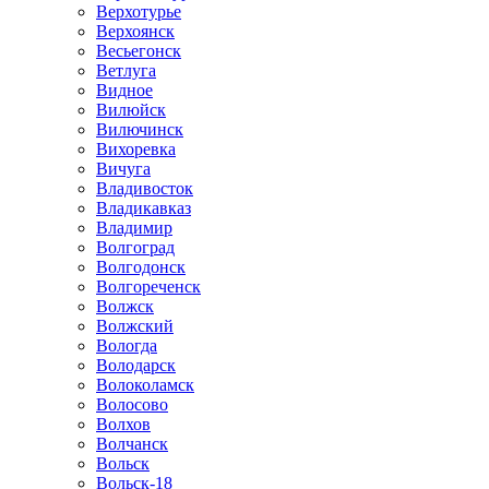
Верхотурье
Верхоянск
Весьегонск
Ветлуга
Видное
Вилюйск
Вилючинск
Вихоревка
Вичуга
Владивосток
Владикавказ
Владимир
Волгоград
Волгодонск
Волгореченск
Волжск
Волжский
Вологда
Володарск
Волоколамск
Волосово
Волхов
Волчанск
Вольск
Вольск-18