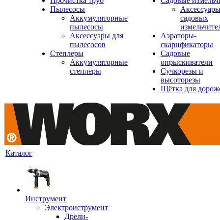
Прочистка труб
Садовые измельч
Пылесосы
Аксессуары
Аккумуляторные
садовых
пылесосы
измельчите
Аксессуары для
Аэраторы-
пылесосов
скарификаторы
Степлеры
Садовые
Аккумуляторные
опрыскиватели
степлеры
Сучкорезы и
высоторезы
Щётка для дорож
Каталог
Инструмент
Электроиструмент
Дрели-