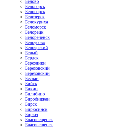
Белово
Белогорск
Белогорск
Белозерск
Белокуриха
Беломорск
Белорецк
Белореченск
Белоусово
Белоярский
Белый
Бердск
Березники
Березовский
Березовский
Беслан
Бийск
Бикин
Билибино
Биробиджан
Бирск
Бирюсинск
Бирюч
Благовещенск
Благовещенск