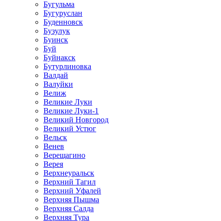
Бугульма
Бугуруслан
Буденновск
Бузулук
Буинск
Буй
Буйнакск
Бутурлиновка
Валдай
Валуйки
Велиж
Великие Луки
Великие Луки-1
Великий Новгород
Великий Устюг
Вельск
Венев
Верещагино
Верея
Верхнеуральск
Верхний Тагил
Верхний Уфалей
Верхняя Пышма
Верхняя Салда
Верхняя Тура