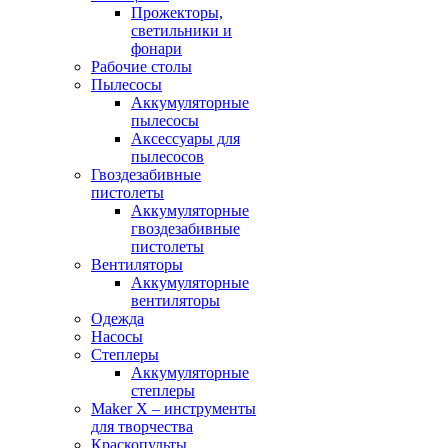
Прожекторы,
светильники и
фонари
Рабочие столы
Пылесосы
Аккумуляторные
пылесосы
Аксессуары для
пылесосов
Гвоздезабивные
пистолеты
Аккумуляторные
гвоздезабивные
пистолеты
Вентиляторы
Аккумуляторные
вентиляторы
Одежда
Насосы
Степлеры
Аккумуляторные
степлеры
Maker X – инструменты
для творчества
Краскопульты