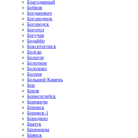
Благодарный
Бобров
Богданович
Богородицк
Богородск
Боготол
Богучар
Бодайбо
Бокситогорск
Болгар
Бологое
Болотное
Болохово
Болхов
Большой Камень
Бор
Борзя
Борисоглебск
Боровичи
Боровск
Боровск-1
Бородино
Братск
Бронницы
Брянск