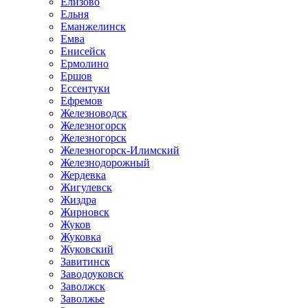
Елизово
Ельня
Еманжелинск
Емва
Енисейск
Ермолино
Ершов
Ессентуки
Ефремов
Железноводск
Железногорск
Железногорск
Железногорск-Илимский
Железнодорожный
Жердевка
Жигулевск
Жиздра
Жирновск
Жуков
Жуковка
Жуковский
Завитинск
Заводоуковск
Заволжск
Заволжье