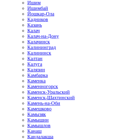
Ишим
Ишимбай
Йошкар-Ола
Кадников
Казань
Калач
Калач-на-Дону
Калачинск
Калининград
Калининск
Калтан
Калуга
Калязин
Камбарка
Каменка
Каменногорск
Каменск-Уральский
Каменск-Шахтинский
Камень-на-Оби
Камешково
Камызяк
Камышин
Камышлов
Канаш
Кандалакша