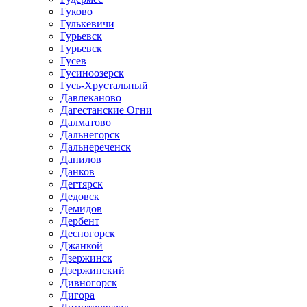
Гуково
Гулькевичи
Гурьевск
Гурьевск
Гусев
Гусиноозерск
Гусь-Хрустальный
Давлеканово
Дагестанские Огни
Далматово
Дальнегорск
Дальнереченск
Данилов
Данков
Дегтярск
Дедовск
Демидов
Дербент
Десногорск
Джанкой
Дзержинск
Дзержинский
Дивногорск
Дигора