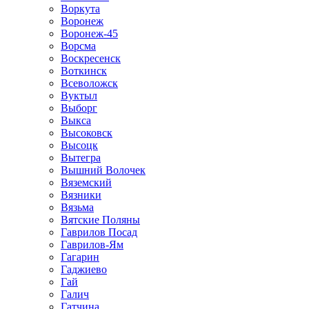
Воркута
Воронеж
Воронеж-45
Ворсма
Воскресенск
Воткинск
Всеволожск
Вуктыл
Выборг
Выкса
Высоковск
Высоцк
Вытегра
Вышний Волочек
Вяземский
Вязники
Вязьма
Вятские Поляны
Гаврилов Посад
Гаврилов-Ям
Гагарин
Гаджиево
Гай
Галич
Гатчина