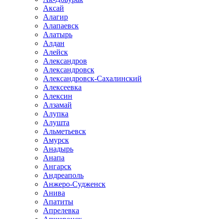
Аксай
Алагир
Алапаевск
Алатырь
Алдан
Алейск
Александров
Александровск
Александровск-Сахалинский
Алексеевка
Алексин
Алзамай
Алупка
Алушта
Альметьевск
Амурск
Анадырь
Анапа
Ангарск
Андреаполь
Анжеро-Судженск
Анива
Апатиты
Апрелевка