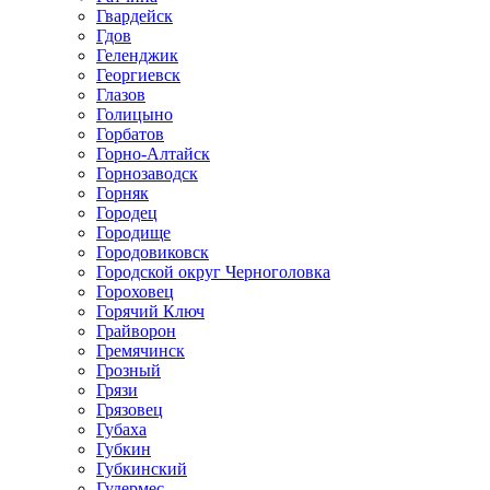
Гвардейск
Гдов
Геленджик
Георгиевск
Глазов
Голицыно
Горбатов
Горно-Алтайск
Горнозаводск
Горняк
Городец
Городище
Городовиковск
Городской округ Черноголовка
Гороховец
Горячий Ключ
Грайворон
Гремячинск
Грозный
Грязи
Грязовец
Губаха
Губкин
Губкинский
Гудермес