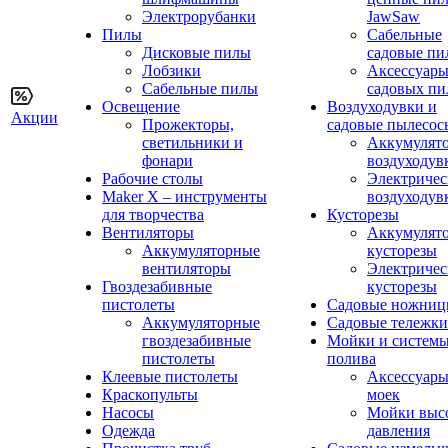
Электрорубанки
JawSaw
Пилы
Сабельные
Дисковые пилы
садовые пи
Лобзики
Аксессуары
Сабельные пилы
садовых пи
Освещение
Воздуходувки и
Акции
Прожекторы,
садовые пылесос
светильники и
Аккумулят
фонари
воздуходув
Рабочие столы
Электричес
Maker X – инструменты
воздуходув
для творчества
Кусторезы
Вентиляторы
Аккумулят
Аккумуляторные
кусторезы
вентиляторы
Электричес
Гвоздезабивные
кусторезы
пистолеты
Садовые ножни
Аккумуляторные
Садовые тележки
гвоздезабивные
Мойки и систем
пистолеты
полива
Клеевые пистолеты
Аксессуары
Краскопульты
моек
Насосы
Мойки выс
Одежда
давления