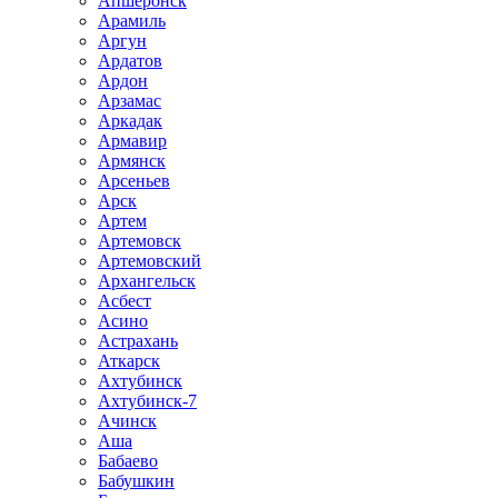
Апшеронск
Арамиль
Аргун
Ардатов
Ардон
Арзамас
Аркадак
Армавир
Армянск
Арсеньев
Арск
Артем
Артемовск
Артемовский
Архангельск
Асбест
Асино
Астрахань
Аткарск
Ахтубинск
Ахтубинск-7
Ачинск
Аша
Бабаево
Бабушкин