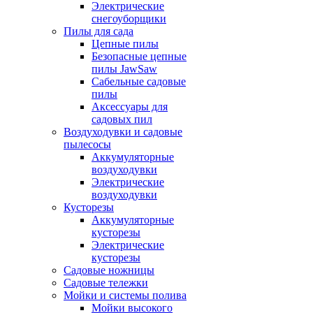
Электрические
снегоуборщики
Пилы для сада
Цепные пилы
Безопасные цепные
пилы JawSaw
Сабельные садовые
пилы
Аксессуары для
садовых пил
Воздуходувки и садовые
пылесосы
Аккумуляторные
воздуходувки
Электрические
воздуходувки
Кусторезы
Аккумуляторные
кусторезы
Электрические
кусторезы
Садовые ножницы
Садовые тележки
Мойки и системы полива
Мойки высокого