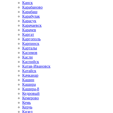
Канск
Карабаново
Карабаш
Карабулак
Карасук
Карачаевск
Карачев
Каргат
Каргополь
Карпинск
Карталы
Касимов
Касли
Каспийск
Катав-Ивановск
Катайск
Качканар
Кашин
Кашира
Кашира-8
Кедровый
Кемерово
Кемь
Керчь
Кизел