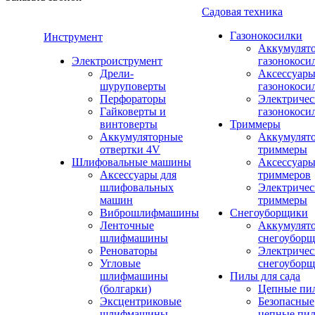
Садовая техника
Газонокосилки
Инструмент
Аккумулят
Электроиструмент
газонокоси
Дрели-
Аксессуары
шуруповерты
газонокоси
Перфораторы
Электричес
Гайковерты и
газонокоси
винтоверты
Триммеры
Аккумуляторные
Аккумулят
отвертки 4V
триммеры
Шлифовальные машины
Аксессуары
Аксессуары для
триммеров
шлифовальных
Электричес
машин
триммеры
Виброшлифмашины
Снегоуборщики
Ленточные
Аккумулят
шлифмашины
снегоубор
Реноваторы
Электричес
Угловые
снегоубор
шлифмашины
Пилы для сада
(болгарки)
Цепные пи
Эксцентриковые
Безопасные
шлифмашины
цепные пи