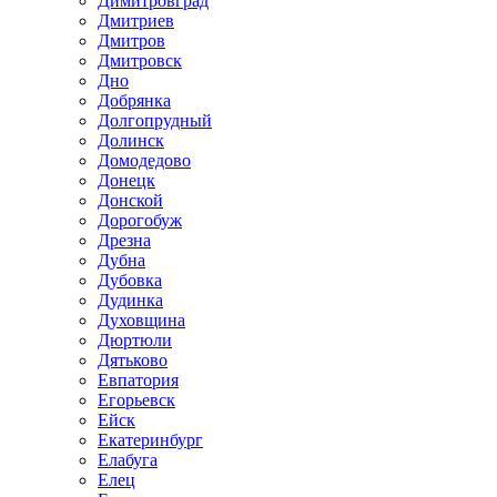
Димитровград
Дмитриев
Дмитров
Дмитровск
Дно
Добрянка
Долгопрудный
Долинск
Домодедово
Донецк
Донской
Дорогобуж
Дрезна
Дубна
Дубовка
Дудинка
Духовщина
Дюртюли
Дятьково
Евпатория
Егорьевск
Ейск
Екатеринбург
Елабуга
Елец