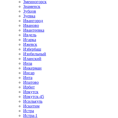
Змеиногорск
Знаменск
Зубцов
Зуевка
Ивангород
Иваново
Ивантеевка
Ивдель
Игарка
Ижевск
Избербаш
Изобильный
Иланский
Инза
Инкерман
Инсар
Инта
Ипатово
Ирбит
Иркутск
Иркутск-45
Исилькуль
Искитим
Истра
Истра-1