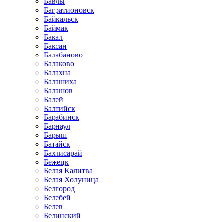
Бавлы
Багратионовск
Байкальск
Баймак
Бакал
Баксан
Балабаново
Балаково
Балахна
Балашиха
Балашов
Балей
Балтийск
Барабинск
Барнаул
Барыш
Батайск
Бахчисарай
Бежецк
Белая Калитва
Белая Холуница
Белгород
Белебей
Белев
Белинский