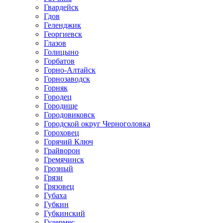
Гвардейск
Гдов
Геленджик
Георгиевск
Глазов
Голицыно
Горбатов
Горно-Алтайск
Горнозаводск
Горняк
Городец
Городище
Городовиковск
Городской округ Черноголовка
Гороховец
Горячий Ключ
Грайворон
Гремячинск
Грозный
Грязи
Грязовец
Губаха
Губкин
Губкинский
Гудермес