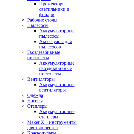
Прожекторы,
светильники и
фонари
Рабочие столы
Пылесосы
Аккумуляторные
пылесосы
Аксессуары для
пылесосов
Гвоздезабивные
пистолеты
Аккумуляторные
гвоздезабивные
пистолеты
Вентиляторы
Аккумуляторные
вентиляторы
Одежда
Насосы
Степлеры
Аккумуляторные
степлеры
Maker X – инструменты
для творчества
Краскопульты