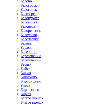
Белово
Белогорск
Белогорск
Белозерск
Белокуриха
Беломорск
Белорецк
Белореченск
Белоусово
Белоярский
Белый
Бердск
Березники
Березовский
Березовский
Беслан
Бийск
Бикин
Билибино
Биробиджан
Бирск
Бирюсинск
Бирюч
Благовещенск
Благовещенск