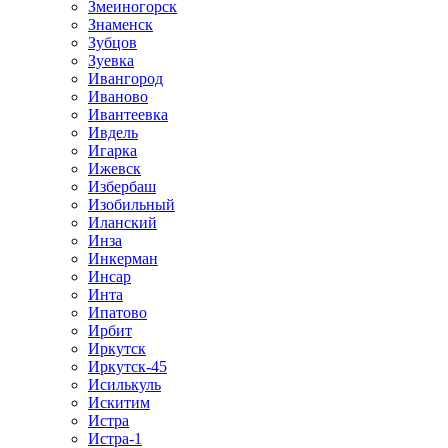
Змеиногорск
Знаменск
Зубцов
Зуевка
Ивангород
Иваново
Ивантеевка
Ивдель
Игарка
Ижевск
Избербаш
Изобильный
Иланский
Инза
Инкерман
Инсар
Инта
Ипатово
Ирбит
Иркутск
Иркутск-45
Исилькуль
Искитим
Истра
Истра-1