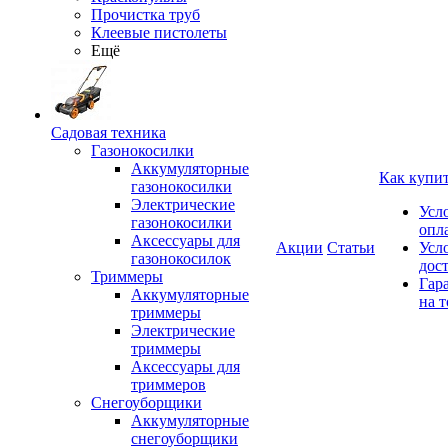
Прочистка труб
Клеевые пистолеты
Ещё
Садовая техника
Газонокосилки
Аккумуляторные
Как купи
газонокосилки
Электрические
Усл
газонокосилки
опл
Аксессуары для
Акции
Статьи
Усл
газонокосилок
дос
Триммеры
Гар
Аккумуляторные
на т
триммеры
Электрические
триммеры
Аксессуары для
триммеров
Снегоуборщики
Аккумуляторные
снегоуборщики