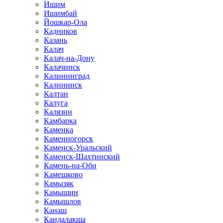
Ишим
Ишимбай
Йошкар-Ола
Кадников
Казань
Калач
Калач-на-Дону
Калачинск
Калининград
Калининск
Калтан
Калуга
Калязин
Камбарка
Каменка
Каменногорск
Каменск-Уральский
Каменск-Шахтинский
Камень-на-Оби
Камешково
Камызяк
Камышин
Камышлов
Канаш
Кандалакша