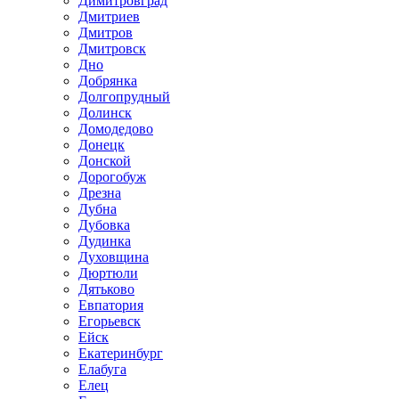
Димитровград
Дмитриев
Дмитров
Дмитровск
Дно
Добрянка
Долгопрудный
Долинск
Домодедово
Донецк
Донской
Дорогобуж
Дрезна
Дубна
Дубовка
Дудинка
Духовщина
Дюртюли
Дятьково
Евпатория
Егорьевск
Ейск
Екатеринбург
Елабуга
Елец