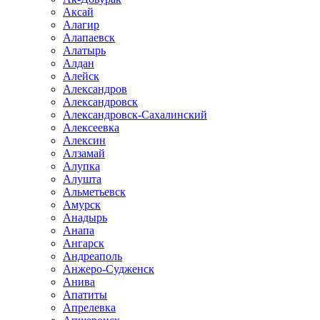
Аксай
Алагир
Алапаевск
Алатырь
Алдан
Алейск
Александров
Александровск
Александровск-Сахалинский
Алексеевка
Алексин
Алзамай
Алупка
Алушта
Альметьевск
Амурск
Анадырь
Анапа
Ангарск
Андреаполь
Анжеро-Судженск
Анива
Апатиты
Апрелевка