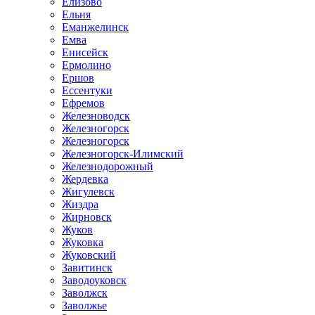
Елизово
Ельня
Еманжелинск
Емва
Енисейск
Ермолино
Ершов
Ессентуки
Ефремов
Железноводск
Железногорск
Железногорск
Железногорск-Илимский
Железнодорожный
Жердевка
Жигулевск
Жиздра
Жирновск
Жуков
Жуковка
Жуковский
Завитинск
Заводоуковск
Заволжск
Заволжье