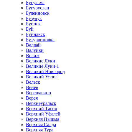
Бугульма
Бугуруслан
Буденновск
Бузулук
Буинск
Буй
Буйнакск
Бутурлиновка
Валдай
Валуйки
Велиж
Великие Луки
Великие Луки-1
Великий Новгород
Великий Устюг
Вельск
Венев
Верещагино
Верея
Верхнеуральск
Верхний Тагил
Верхний Уфалей
Верхняя Пышма
Верхняя Салда
Верхняя Тура