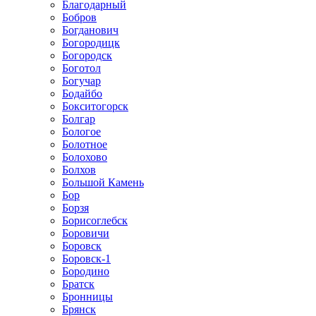
Благодарный
Бобров
Богданович
Богородицк
Богородск
Боготол
Богучар
Бодайбо
Бокситогорск
Болгар
Бологое
Болотное
Болохово
Болхов
Большой Камень
Бор
Борзя
Борисоглебск
Боровичи
Боровск
Боровск-1
Бородино
Братск
Бронницы
Брянск