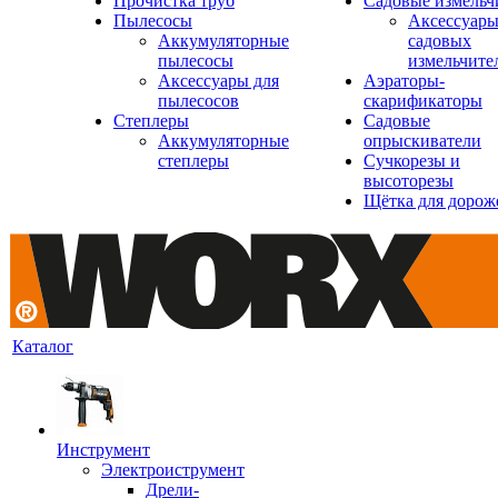
Прочистка труб
Садовые измельч
Пылесосы
Аксессуары
Аккумуляторные
садовых
пылесосы
измельчите
Аксессуары для
Аэраторы-
пылесосов
скарификаторы
Степлеры
Садовые
Аккумуляторные
опрыскиватели
степлеры
Сучкорезы и
высоторезы
Щётка для дорож
Каталог
Инструмент
Электроиструмент
Дрели-