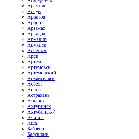
Апшеронск
Арамиль
Аргун
Ардатов
Ардон
Арзамас
Аркадак
Армавир
Армянск
Арсеньев
Арск
Артем
Артемовск
Артемовский
Архангельск
Асбест
Асино
Астрахань
Аткарск
Ахтубинск
Ахтубинск-7
Ачинск
Аша
Бабаево
Бабушкин