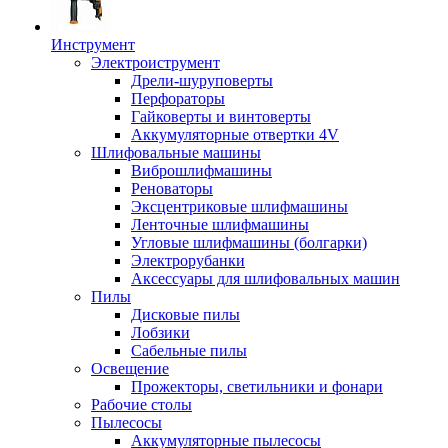
Инструмент
Электроиструмент
Дрели-шуруповерты
Перфораторы
Гайковерты и винтоверты
Аккумуляторные отвертки 4V
Шлифовальные машины
Виброшлифмашины
Реноваторы
Эксцентриковые шлифмашины
Ленточные шлифмашины
Угловые шлифмашины (болгарки)
Электрорубанки
Аксессуары для шлифовальных машин
Пилы
Дисковые пилы
Лобзики
Сабельные пилы
Освещение
Прожекторы, светильники и фонари
Рабочие столы
Пылесосы
Аккумуляторные пылесосы