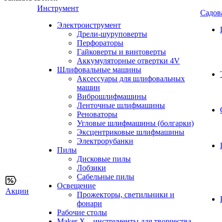
Инструмент
Садов
Электроиструмент
Дрели-шуруповерты
Перфораторы
Гайковерты и винтоверты
Аккумуляторные отвертки 4V
Шлифовальные машины
Аксессуары для шлифовальных
машин
Виброшлифмашины
Ленточные шлифмашины
Реноваторы
Угловые шлифмашины (болгарки)
Эксцентриковые шлифмашины
Электрорубанки
Пилы
Дисковые пилы
Лобзики
Сабельные пилы
Освещение
Акции
Прожекторы, светильники и
фонари
Рабочие столы
Maker X – инструменты для творчества