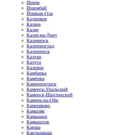
Ишим
Ишимбай
Йошкар-Ола
Кадников
Казань
Калач
Калач-на-Дону
Калачинск
Калининград
Калининск
Калтан
Калуга
Калязин
Камбарка
Каменка
Каменногорск
Каменск-Уральский
Каменск-Шахтинский
Камень-на-Оби
Камешково
Камызяк
Камышин
Камышлов
Канаш
Кандалакша