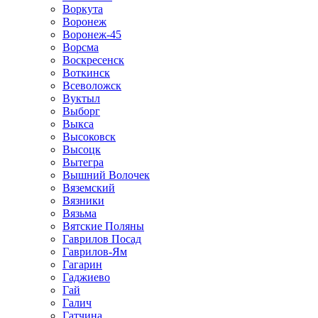
Воркута
Воронеж
Воронеж-45
Ворсма
Воскресенск
Воткинск
Всеволожск
Вуктыл
Выборг
Выкса
Высоковск
Высоцк
Вытегра
Вышний Волочек
Вяземский
Вязники
Вязьма
Вятские Поляны
Гаврилов Посад
Гаврилов-Ям
Гагарин
Гаджиево
Гай
Галич
Гатчина