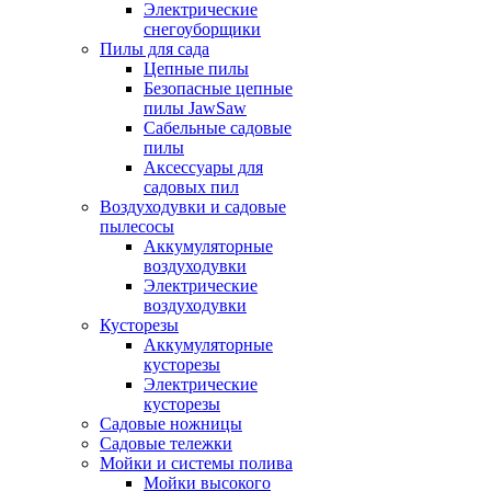
Электрические
снегоуборщики
Пилы для сада
Цепные пилы
Безопасные цепные
пилы JawSaw
Сабельные садовые
пилы
Аксессуары для
садовых пил
Воздуходувки и садовые
пылесосы
Аккумуляторные
воздуходувки
Электрические
воздуходувки
Кусторезы
Аккумуляторные
кусторезы
Электрические
кусторезы
Садовые ножницы
Садовые тележки
Мойки и системы полива
Мойки высокого