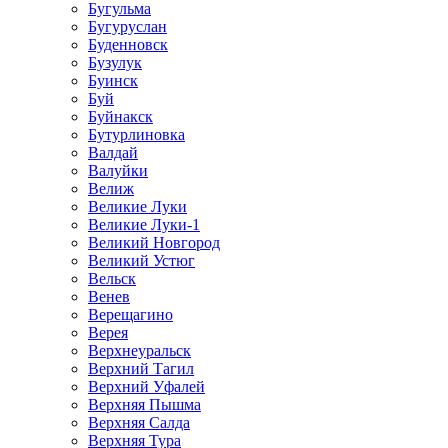
Бугульма
Бугуруслан
Буденновск
Бузулук
Буинск
Буй
Буйнакск
Бутурлиновка
Валдай
Валуйки
Велиж
Великие Луки
Великие Луки-1
Великий Новгород
Великий Устюг
Вельск
Венев
Верещагино
Верея
Верхнеуральск
Верхний Тагил
Верхний Уфалей
Верхняя Пышма
Верхняя Салда
Верхняя Тура