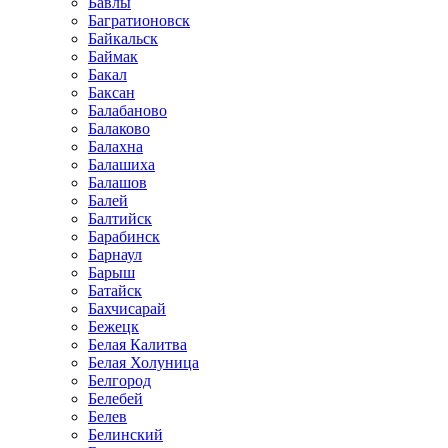
Бавлы
Багратионовск
Байкальск
Баймак
Бакал
Баксан
Балабаново
Балаково
Балахна
Балашиха
Балашов
Балей
Балтийск
Барабинск
Барнаул
Барыш
Батайск
Бахчисарай
Бежецк
Белая Калитва
Белая Холуница
Белгород
Белебей
Белев
Белинский