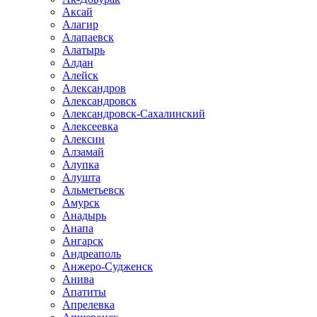
Аксай
Алагир
Алапаевск
Алатырь
Алдан
Алейск
Александров
Александровск
Александровск-Сахалинский
Алексеевка
Алексин
Алзамай
Алупка
Алушта
Альметьевск
Амурск
Анадырь
Анапа
Ангарск
Андреаполь
Анжеро-Судженск
Анива
Апатиты
Апрелевка