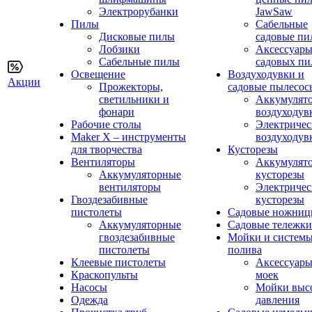
Электрорубанки
JawSaw
Пилы
Сабельные
Дисковые пилы
садовые пи
Лобзики
Аксессуары
Сабельные пилы
садовых пи
Освещение
Воздуходувки и
Акции
Прожекторы,
садовые пылесос
светильники и
Аккумулят
фонари
воздуходув
Рабочие столы
Электричес
Maker X – инструменты
воздуходув
для творчества
Кусторезы
Вентиляторы
Аккумулят
Аккумуляторные
кусторезы
вентиляторы
Электричес
Гвоздезабивные
кусторезы
пистолеты
Садовые ножни
Аккумуляторные
Садовые тележки
гвоздезабивные
Мойки и систем
пистолеты
полива
Клеевые пистолеты
Аксессуары
Краскопульты
моек
Насосы
Мойки выс
Одежда
давления