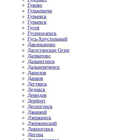
Гуково
Гулькевичи
Гурьевск
Гурьевск
Гусев
Гусиноозерск
Гусь-Хрустальный
Давлеканово
Дагестанские Огни
Далматово
Дальнегорск
Дальнереченск
Данилов
Данков
Дегтярск
Дедовск
Демидов
Дербент
Десногорск
Джанкой
Дзержинск
Дзержинский
Дивногорск
Дигора