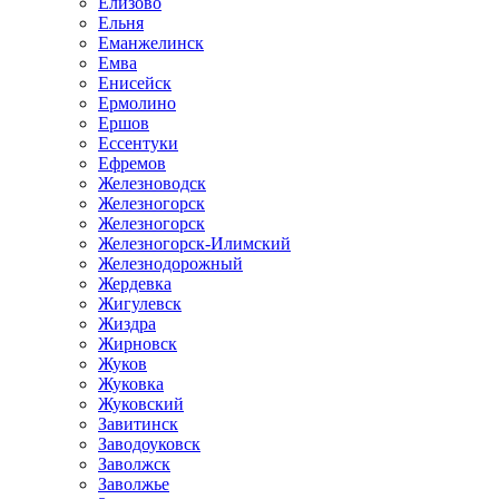
Елизово
Ельня
Еманжелинск
Емва
Енисейск
Ермолино
Ершов
Ессентуки
Ефремов
Железноводск
Железногорск
Железногорск
Железногорск-Илимский
Железнодорожный
Жердевка
Жигулевск
Жиздра
Жирновск
Жуков
Жуковка
Жуковский
Завитинск
Заводоуковск
Заволжск
Заволжье