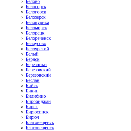
Белово
Белогорск
Белогорск
Белозерск
Белокуриха
Беломорск
Белорецк
Белореченск
Белоусово
Белоярский
Белый
Бердск
Березники
Березовский
Березовский
Беслан
Бийск
Бикин
Билибино
Биробиджан
Бирск
Бирюсинск
Бирюч
Благовещенск
Благовещенск