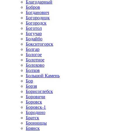
Благодарный
Бобров
Богданович
Богородицк
Богородск
Боготол
Богучар
Бодайбо
Бокситогорск
Болгар
Бологое
Болотное
Болохово
Болхов
Большой Камень
Бор
Борзя
Борисоглебск
Боровичи
Боровск
Боровск-1
Бородино
Братск
Бронницы
Брянск