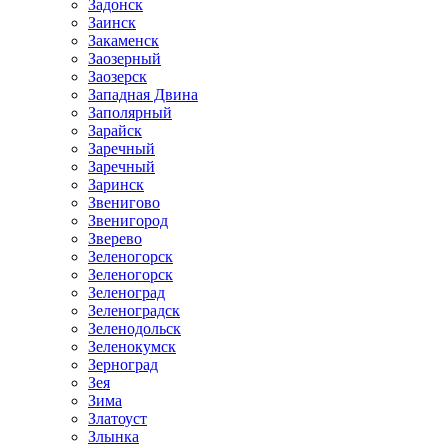
Задонск
Заинск
Закаменск
Заозерный
Заозерск
Западная Двина
Заполярный
Зарайск
Заречный
Заречный
Заринск
Звенигово
Звенигород
Зверево
Зеленогорск
Зеленогорск
Зеленоград
Зеленоградск
Зеленодольск
Зеленокумск
Зерноград
Зея
Зима
Златоуст
Злынка