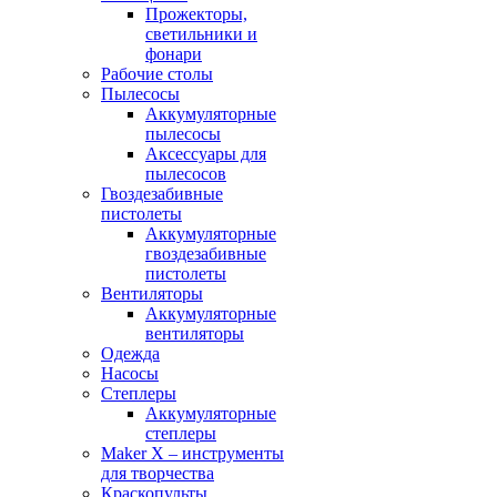
Прожекторы,
светильники и
фонари
Рабочие столы
Пылесосы
Аккумуляторные
пылесосы
Аксессуары для
пылесосов
Гвоздезабивные
пистолеты
Аккумуляторные
гвоздезабивные
пистолеты
Вентиляторы
Аккумуляторные
вентиляторы
Одежда
Насосы
Степлеры
Аккумуляторные
степлеры
Maker X – инструменты
для творчества
Краскопульты