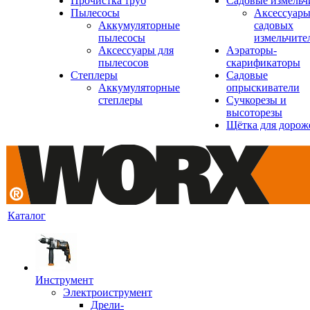
Прочистка труб
Садовые измельч
Пылесосы
Аксессуары
Аккумуляторные
садовых
пылесосы
измельчите
Аксессуары для
Аэраторы-
пылесосов
скарификаторы
Степлеры
Садовые
Аккумуляторные
опрыскиватели
степлеры
Сучкорезы и
высоторезы
Щётка для дорож
Каталог
Инструмент
Электроиструмент
Дрели-