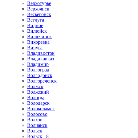
Верхотурье
Верхоянск
Весьегонск
Ветлуга
Видное
Вилюйск
Вилючинск
Вихоревка
Вичуга
Владивосток
Владикавказ
Владимир
Волгоград
Волгодонск
Волгореченск
Волжск
Волжский
Вологда
Володарск
Волоколамск
Волосово
Волхов
Волчанск
Вольск
Вольск-18