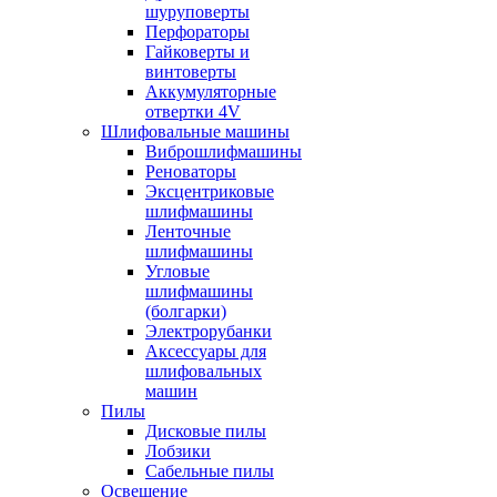
шуруповерты
Перфораторы
Гайковерты и
винтоверты
Аккумуляторные
отвертки 4V
Шлифовальные машины
Виброшлифмашины
Реноваторы
Эксцентриковые
шлифмашины
Ленточные
шлифмашины
Угловые
шлифмашины
(болгарки)
Электрорубанки
Аксессуары для
шлифовальных
машин
Пилы
Дисковые пилы
Лобзики
Сабельные пилы
Освещение