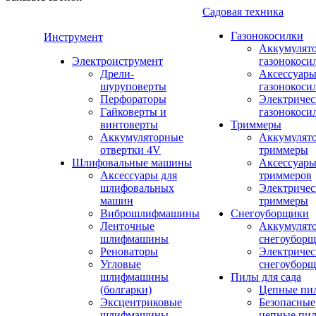
Садовая техника
Газонокосилки
Инструмент
Аккумулят
Электроиструмент
газонокоси
Дрели-
Аксессуары
шуруповерты
газонокоси
Перфораторы
Электричес
Гайковерты и
газонокоси
винтоверты
Триммеры
Аккумуляторные
Аккумулят
отвертки 4V
триммеры
Шлифовальные машины
Аксессуары
Аксессуары для
триммеров
шлифовальных
Электричес
машин
триммеры
Виброшлифмашины
Снегоуборщики
Ленточные
Аккумулят
шлифмашины
снегоубор
Реноваторы
Электричес
Угловые
снегоубор
шлифмашины
Пилы для сада
(болгарки)
Цепные пи
Эксцентриковые
Безопасные
шлифмашины
цепные пи