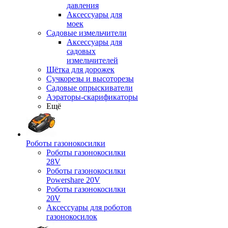
давления
Аксессуары для
моек
Садовые измельчители
Аксессуары для
садовых
измельчителей
Щётка для дорожек
Сучкорезы и высоторезы
Садовые опрыскиватели
Аэраторы-скарификаторы
Ещё
Роботы газонокосилки
Роботы газонокосилки
28V
Роботы газонокосилки
Powershare 20V
Роботы газонокосилки
20V
Аксессуары для роботов
газонокосилок