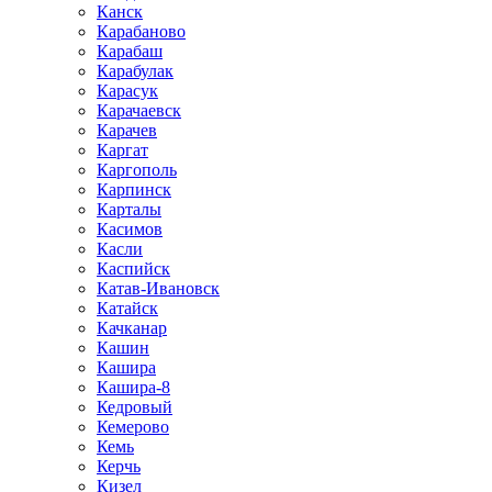
Канск
Карабаново
Карабаш
Карабулак
Карасук
Карачаевск
Карачев
Каргат
Каргополь
Карпинск
Карталы
Касимов
Касли
Каспийск
Катав-Ивановск
Катайск
Качканар
Кашин
Кашира
Кашира-8
Кедровый
Кемерово
Кемь
Керчь
Кизел