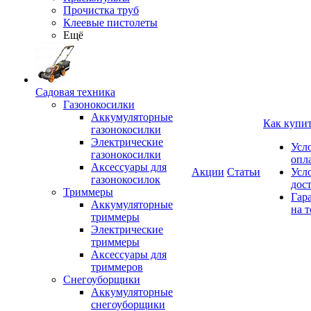
Прочистка труб
Клеевые пистолеты
Ещё
Садовая техника
Газонокосилки
Аккумуляторные
Как купи
газонокосилки
Электрические
Усл
газонокосилки
опл
Аксессуары для
Акции
Статьи
Усл
газонокосилок
дос
Триммеры
Гар
Аккумуляторные
на т
триммеры
Электрические
триммеры
Аксессуары для
триммеров
Снегоуборщики
Аккумуляторные
снегоуборщики