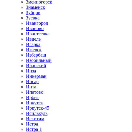
Змеиногорск
Знаменск
Зубцов
Зуевка
Ивангород
Иваново
Ивантеевка
Ивдель
Игарка
Ижевск
Избербаш
Изобильный
Иланский
Инза
Инкерман
Инсар
Инта
Ипатово
Ирбит
Иркутск
Иркутск-45
Исилькуль
Искитим
Истра
Истра-1