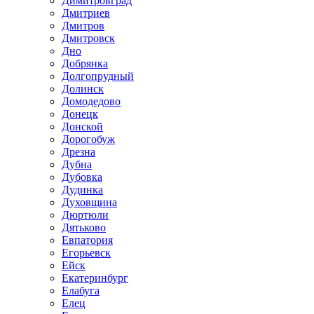
Димитровград
Дмитриев
Дмитров
Дмитровск
Дно
Добрянка
Долгопрудный
Долинск
Домодедово
Донецк
Донской
Дорогобуж
Дрезна
Дубна
Дубовка
Дудинка
Духовщина
Дюртюли
Дятьково
Евпатория
Егорьевск
Ейск
Екатеринбург
Елабуга
Елец