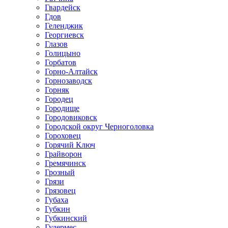
Гвардейск
Гдов
Геленджик
Георгиевск
Глазов
Голицыно
Горбатов
Горно-Алтайск
Горнозаводск
Горняк
Городец
Городище
Городовиковск
Городской округ Черноголовка
Гороховец
Горячий Ключ
Грайворон
Гремячинск
Грозный
Грязи
Грязовец
Губаха
Губкин
Губкинский
Гудермес