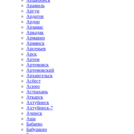
Апшеронск
Арамиль
Аргун
Ардатов
Ардон
Арзамас
Аркадак
Армавир
Армянск
Арсеньев
Арск
Артем
Артемовск
Артемовский
Архангельск
Асбест
Асино
Астрахань
Аткарск
Ахтубинск
Ахтубинск-7
Ачинск
Аша
Бабаево
Бабушкин