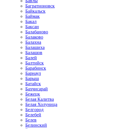
Бавлы
Багратионовск
Байкальск
Баймак
Бакал
Баксан
Балабаново
Балаково
Балахна
Балашиха
Балашов
Балей
Балтийск
Барабинск
Барнаул
Барыш
Батайск
Бахчисарай
Бежецк
Белая Калитва
Белая Холуница
Белгород
Белебей
Белев
Белинский