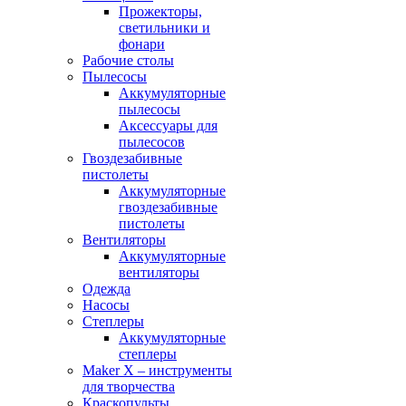
Прожекторы,
светильники и
фонари
Рабочие столы
Пылесосы
Аккумуляторные
пылесосы
Аксессуары для
пылесосов
Гвоздезабивные
пистолеты
Аккумуляторные
гвоздезабивные
пистолеты
Вентиляторы
Аккумуляторные
вентиляторы
Одежда
Насосы
Степлеры
Аккумуляторные
степлеры
Maker X – инструменты
для творчества
Краскопульты