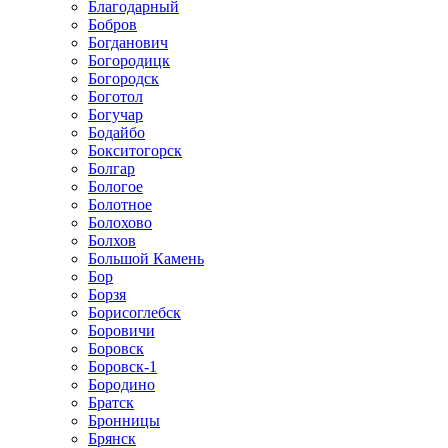
Благодарный
Бобров
Богданович
Богородицк
Богородск
Боготол
Богучар
Бодайбо
Бокситогорск
Болгар
Бологое
Болотное
Болохово
Болхов
Большой Камень
Бор
Борзя
Борисоглебск
Боровичи
Боровск
Боровск-1
Бородино
Братск
Бронницы
Брянск