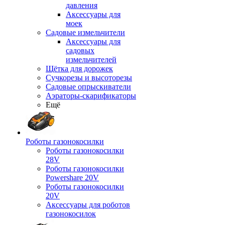
давления
Аксессуары для
моек
Садовые измельчители
Аксессуары для
садовых
измельчителей
Щётка для дорожек
Сучкорезы и высоторезы
Садовые опрыскиватели
Аэраторы-скарификаторы
Ещё
Роботы газонокосилки
Роботы газонокосилки
28V
Роботы газонокосилки
Powershare 20V
Роботы газонокосилки
20V
Аксессуары для роботов
газонокосилок