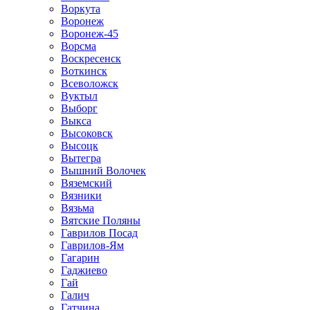
Воркута
Воронеж
Воронеж-45
Ворсма
Воскресенск
Воткинск
Всеволожск
Вуктыл
Выборг
Выкса
Высоковск
Высоцк
Вытегра
Вышний Волочек
Вяземский
Вязники
Вязьма
Вятские Поляны
Гаврилов Посад
Гаврилов-Ям
Гагарин
Гаджиево
Гай
Галич
Гатчина