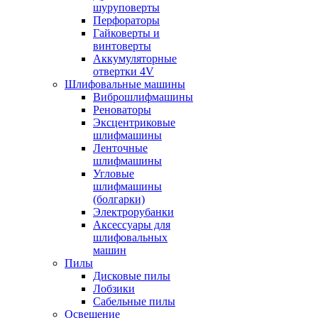
шуруповерты
Перфораторы
Гайковерты и
винтоверты
Аккумуляторные
отвертки 4V
Шлифовальные машины
Виброшлифмашины
Реноваторы
Эксцентриковые
шлифмашины
Ленточные
шлифмашины
Угловые
шлифмашины
(болгарки)
Электрорубанки
Аксессуары для
шлифовальных
машин
Пилы
Дисковые пилы
Лобзики
Сабельные пилы
Освещение