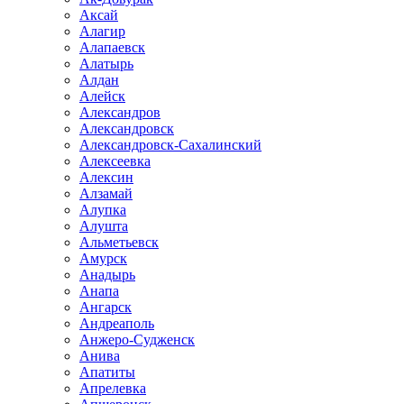
Аксай
Алагир
Алапаевск
Алатырь
Алдан
Алейск
Александров
Александровск
Александровск-Сахалинский
Алексеевка
Алексин
Алзамай
Алупка
Алушта
Альметьевск
Амурск
Анадырь
Анапа
Ангарск
Андреаполь
Анжеро-Судженск
Анива
Апатиты
Апрелевка