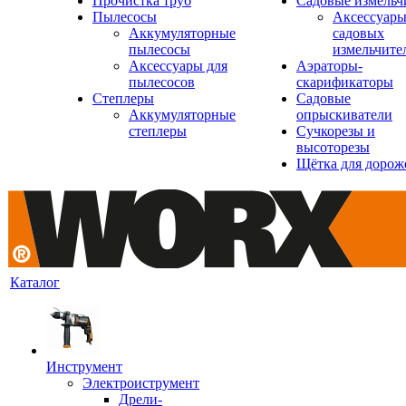
Прочистка труб
Садовые измельч
Пылесосы
Аксессуары
Аккумуляторные
садовых
пылесосы
измельчите
Аксессуары для
Аэраторы-
пылесосов
скарификаторы
Степлеры
Садовые
Аккумуляторные
опрыскиватели
степлеры
Сучкорезы и
высоторезы
Щётка для дорож
Каталог
Инструмент
Электроиструмент
Дрели-