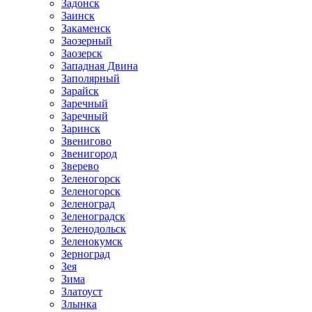
Задонск
Заинск
Закаменск
Заозерный
Заозерск
Западная Двина
Заполярный
Зарайск
Заречный
Заречный
Заринск
Звенигово
Звенигород
Зверево
Зеленогорск
Зеленогорск
Зеленоград
Зеленоградск
Зеленодольск
Зеленокумск
Зерноград
Зея
Зима
Златоуст
Злынка