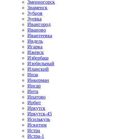
Змеиногорск
Знаменск
Зубцов
Зуевка
Ивангород
Иваново
Ивантеевка
Ивдель
Игарка
Ижевск
Избербаш
Изобильный
Иланский
Инза
Инкерман
Инсар
Инта
Ипатово
Ирбит
Иркутск
Иркутск-45
Исилькуль
Искитим
Истра
Истра-1