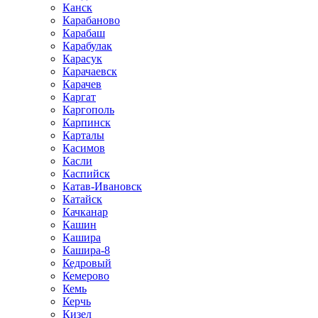
Канск
Карабаново
Карабаш
Карабулак
Карасук
Карачаевск
Карачев
Каргат
Каргополь
Карпинск
Карталы
Касимов
Касли
Каспийск
Катав-Ивановск
Катайск
Качканар
Кашин
Кашира
Кашира-8
Кедровый
Кемерово
Кемь
Керчь
Кизел