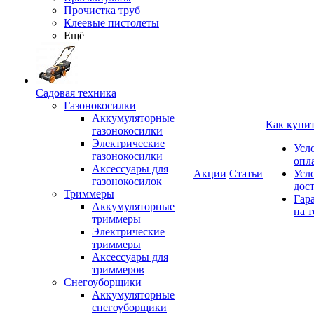
Прочистка труб
Клеевые пистолеты
Ещё
Садовая техника
Газонокосилки
Аккумуляторные
Как купи
газонокосилки
Электрические
Усл
газонокосилки
опл
Аксессуары для
Акции
Статьи
Усл
газонокосилок
дос
Триммеры
Гар
Аккумуляторные
на т
триммеры
Электрические
триммеры
Аксессуары для
триммеров
Снегоуборщики
Аккумуляторные
снегоуборщики