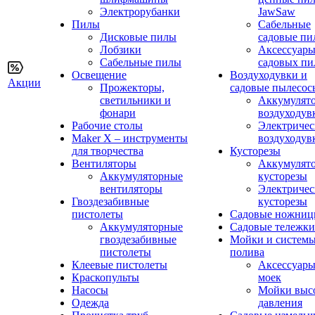
Электрорубанки
JawSaw
Пилы
Сабельные
Дисковые пилы
садовые пи
Лобзики
Аксессуары
Сабельные пилы
садовых пи
Освещение
Воздуходувки и
Акции
Прожекторы,
садовые пылесос
светильники и
Аккумулят
фонари
воздуходув
Рабочие столы
Электричес
Maker X – инструменты
воздуходув
для творчества
Кусторезы
Вентиляторы
Аккумулят
Аккумуляторные
кусторезы
вентиляторы
Электричес
Гвоздезабивные
кусторезы
пистолеты
Садовые ножни
Аккумуляторные
Садовые тележки
гвоздезабивные
Мойки и систем
пистолеты
полива
Клеевые пистолеты
Аксессуары
Краскопульты
моек
Насосы
Мойки выс
Одежда
давления