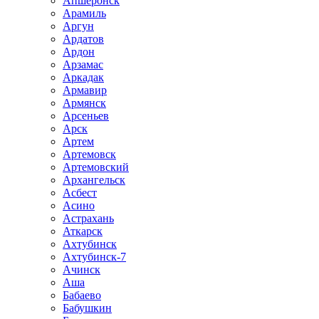
Апшеронск
Арамиль
Аргун
Ардатов
Ардон
Арзамас
Аркадак
Армавир
Армянск
Арсеньев
Арск
Артем
Артемовск
Артемовский
Архангельск
Асбест
Асино
Астрахань
Аткарск
Ахтубинск
Ахтубинск-7
Ачинск
Аша
Бабаево
Бабушкин