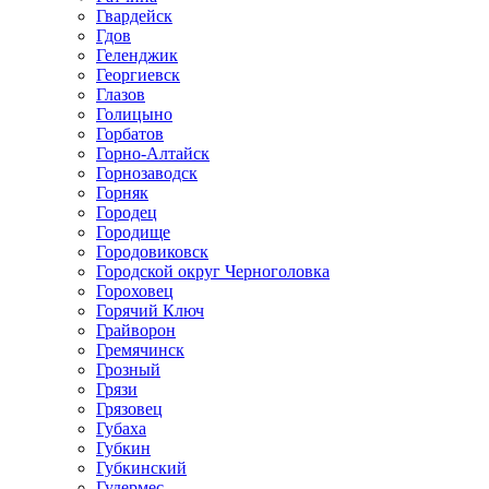
Гвардейск
Гдов
Геленджик
Георгиевск
Глазов
Голицыно
Горбатов
Горно-Алтайск
Горнозаводск
Горняк
Городец
Городище
Городовиковск
Городской округ Черноголовка
Гороховец
Горячий Ключ
Грайворон
Гремячинск
Грозный
Грязи
Грязовец
Губаха
Губкин
Губкинский
Гудермес