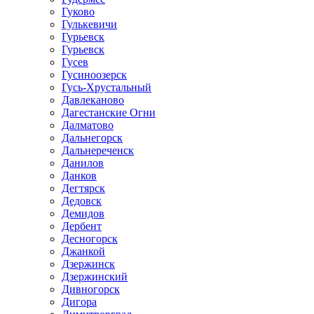
Гуково
Гулькевичи
Гурьевск
Гурьевск
Гусев
Гусиноозерск
Гусь-Хрустальный
Давлеканово
Дагестанские Огни
Далматово
Дальнегорск
Дальнереченск
Данилов
Данков
Дегтярск
Дедовск
Демидов
Дербент
Десногорск
Джанкой
Дзержинск
Дзержинский
Дивногорск
Дигора