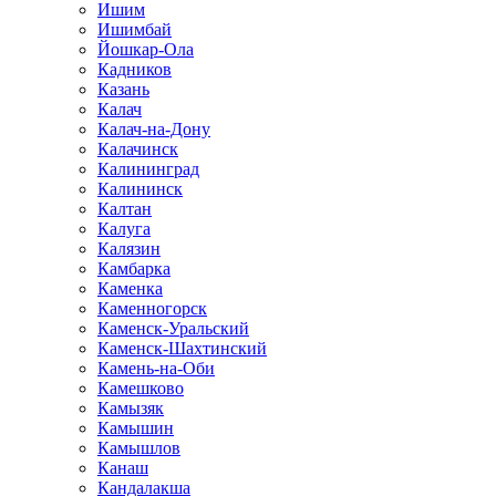
Ишим
Ишимбай
Йошкар-Ола
Кадников
Казань
Калач
Калач-на-Дону
Калачинск
Калининград
Калининск
Калтан
Калуга
Калязин
Камбарка
Каменка
Каменногорск
Каменск-Уральский
Каменск-Шахтинский
Камень-на-Оби
Камешково
Камызяк
Камышин
Камышлов
Канаш
Кандалакша