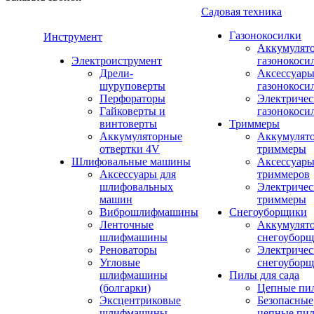
Садовая техника
Газонокосилки
Инструмент
Аккумулят
Электроиструмент
газонокоси
Дрели-
Аксессуары
шуруповерты
газонокоси
Перфораторы
Электричес
Гайковерты и
газонокоси
винтоверты
Триммеры
Аккумуляторные
Аккумулят
отвертки 4V
триммеры
Шлифовальные машины
Аксессуары
Аксессуары для
триммеров
шлифовальных
Электричес
машин
триммеры
Виброшлифмашины
Снегоуборщики
Ленточные
Аккумулят
шлифмашины
снегоубор
Реноваторы
Электричес
Угловые
снегоубор
шлифмашины
Пилы для сада
(болгарки)
Цепные пи
Эксцентриковые
Безопасные
шлифмашины
цепные пи