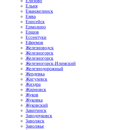
Елизово
Ельня
Еманжелинск
Емва
Енисейск
Ермолино
Ершов
Ессентуки
Ефремов
Железноводск
Железногорск
Железногорск
Железногорск-Илимский
Железнодорожный
Жердевка
Жигулевск
Жиздра
Жирновск
Жуков
Жуковка
Жуковский
Завитинск
Заводоуковск
Заволжск
Заволжье