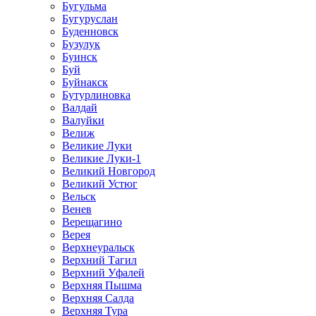
Бугульма
Бугуруслан
Буденновск
Бузулук
Буинск
Буй
Буйнакск
Бутурлиновка
Валдай
Валуйки
Велиж
Великие Луки
Великие Луки-1
Великий Новгород
Великий Устюг
Вельск
Венев
Верещагино
Верея
Верхнеуральск
Верхний Тагил
Верхний Уфалей
Верхняя Пышма
Верхняя Салда
Верхняя Тура