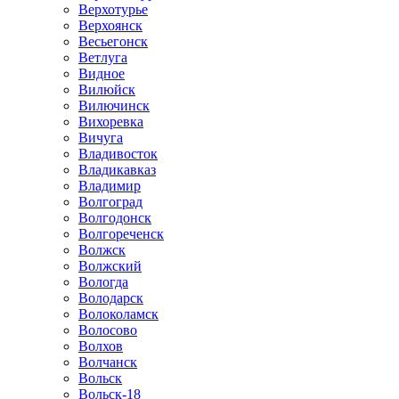
Верхотурье
Верхоянск
Весьегонск
Ветлуга
Видное
Вилюйск
Вилючинск
Вихоревка
Вичуга
Владивосток
Владикавказ
Владимир
Волгоград
Волгодонск
Волгореченск
Волжск
Волжский
Вологда
Володарск
Волоколамск
Волосово
Волхов
Волчанск
Вольск
Вольск-18