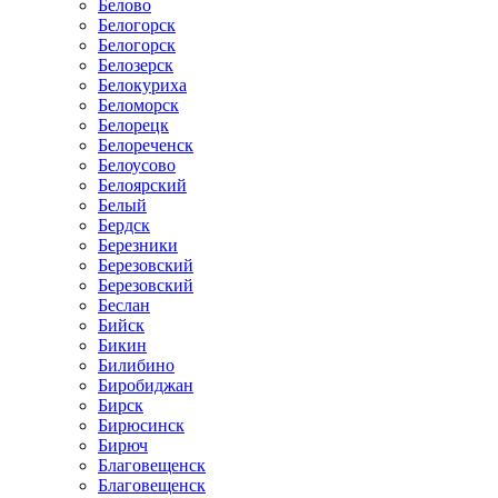
Белово
Белогорск
Белогорск
Белозерск
Белокуриха
Беломорск
Белорецк
Белореченск
Белоусово
Белоярский
Белый
Бердск
Березники
Березовский
Березовский
Беслан
Бийск
Бикин
Билибино
Биробиджан
Бирск
Бирюсинск
Бирюч
Благовещенск
Благовещенск