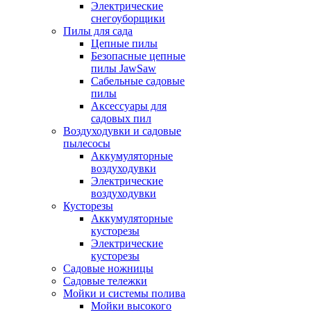
Электрические
снегоуборщики
Пилы для сада
Цепные пилы
Безопасные цепные
пилы JawSaw
Сабельные садовые
пилы
Аксессуары для
садовых пил
Воздуходувки и садовые
пылесосы
Аккумуляторные
воздуходувки
Электрические
воздуходувки
Кусторезы
Аккумуляторные
кусторезы
Электрические
кусторезы
Садовые ножницы
Садовые тележки
Мойки и системы полива
Мойки высокого