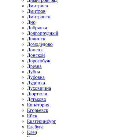
Димитровград
Дмитриев
Дмитров
Дмитровск
Дно
Добрянка
Долгопрудный
Долинск
Домодедово
Донецк
Донской
Дорогобуж
Дрезна
Дубна
Дубовка
Дудинка
Духовщина
Дюртюли
Дятьково
Евпатория
Егорьевск
Ейск
Екатеринбург
Елабуга
Елец