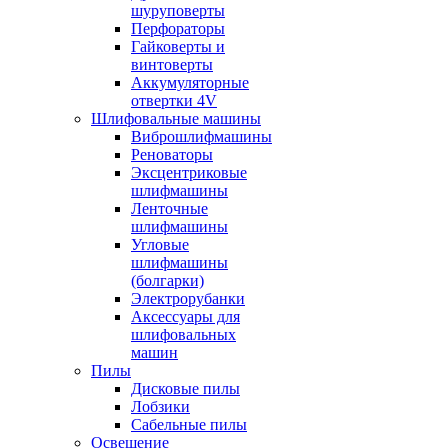
шуруповерты
Перфораторы
Гайковерты и
винтоверты
Аккумуляторные
отвертки 4V
Шлифовальные машины
Виброшлифмашины
Реноваторы
Эксцентриковые
шлифмашины
Ленточные
шлифмашины
Угловые
шлифмашины
(болгарки)
Электрорубанки
Аксессуары для
шлифовальных
машин
Пилы
Дисковые пилы
Лобзики
Сабельные пилы
Освещение