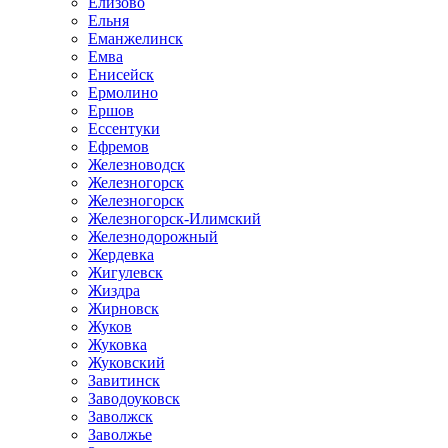
Елизово
Ельня
Еманжелинск
Емва
Енисейск
Ермолино
Ершов
Ессентуки
Ефремов
Железноводск
Железногорск
Железногорск
Железногорск-Илимский
Железнодорожный
Жердевка
Жигулевск
Жиздра
Жирновск
Жуков
Жуковка
Жуковский
Завитинск
Заводоуковск
Заволжск
Заволжье