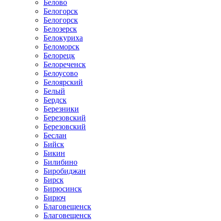
Белово
Белогорск
Белогорск
Белозерск
Белокуриха
Беломорск
Белорецк
Белореченск
Белоусово
Белоярский
Белый
Бердск
Березники
Березовский
Березовский
Беслан
Бийск
Бикин
Билибино
Биробиджан
Бирск
Бирюсинск
Бирюч
Благовещенск
Благовещенск