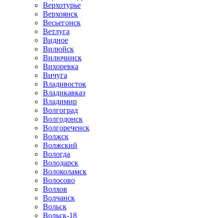
Верхотурье
Верхоянск
Весьегонск
Ветлуга
Видное
Вилюйск
Вилючинск
Вихоревка
Вичуга
Владивосток
Владикавказ
Владимир
Волгоград
Волгодонск
Волгореченск
Волжск
Волжский
Вологда
Володарск
Волоколамск
Волосово
Волхов
Волчанск
Вольск
Вольск-18