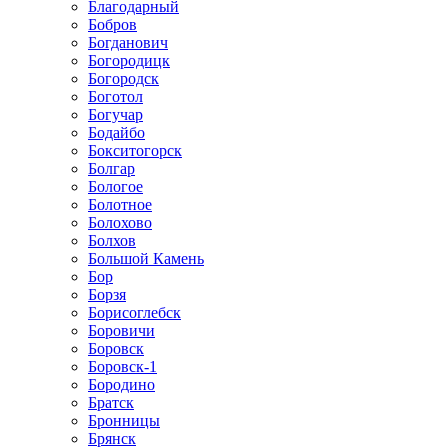
Благодарный
Бобров
Богданович
Богородицк
Богородск
Боготол
Богучар
Бодайбо
Бокситогорск
Болгар
Бологое
Болотное
Болохово
Болхов
Большой Камень
Бор
Борзя
Борисоглебск
Боровичи
Боровск
Боровск-1
Бородино
Братск
Бронницы
Брянск