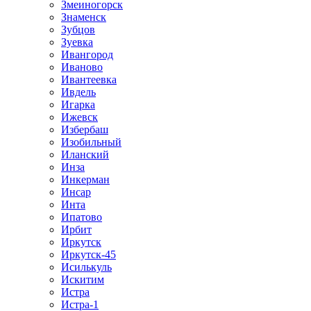
Змеиногорск
Знаменск
Зубцов
Зуевка
Ивангород
Иваново
Ивантеевка
Ивдель
Игарка
Ижевск
Избербаш
Изобильный
Иланский
Инза
Инкерман
Инсар
Инта
Ипатово
Ирбит
Иркутск
Иркутск-45
Исилькуль
Искитим
Истра
Истра-1