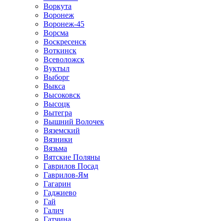
Воркута
Воронеж
Воронеж-45
Ворсма
Воскресенск
Воткинск
Всеволожск
Вуктыл
Выборг
Выкса
Высоковск
Высоцк
Вытегра
Вышний Волочек
Вяземский
Вязники
Вязьма
Вятские Поляны
Гаврилов Посад
Гаврилов-Ям
Гагарин
Гаджиево
Гай
Галич
Гатчина