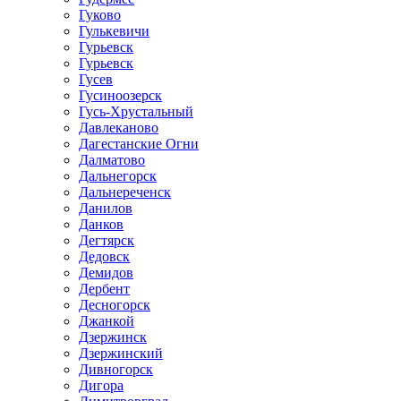
Гуково
Гулькевичи
Гурьевск
Гурьевск
Гусев
Гусиноозерск
Гусь-Хрустальный
Давлеканово
Дагестанские Огни
Далматово
Дальнегорск
Дальнереченск
Данилов
Данков
Дегтярск
Дедовск
Демидов
Дербент
Десногорск
Джанкой
Дзержинск
Дзержинский
Дивногорск
Дигора