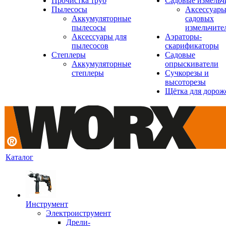
Прочистка труб
Садовые измельч
Пылесосы
Аксессуары
Аккумуляторные
садовых
пылесосы
измельчите
Аксессуары для
Аэраторы-
пылесосов
скарификаторы
Степлеры
Садовые
Аккумуляторные
опрыскиватели
степлеры
Сучкорезы и
высоторезы
Щётка для дорож
Каталог
Инструмент
Электроиструмент
Дрели-