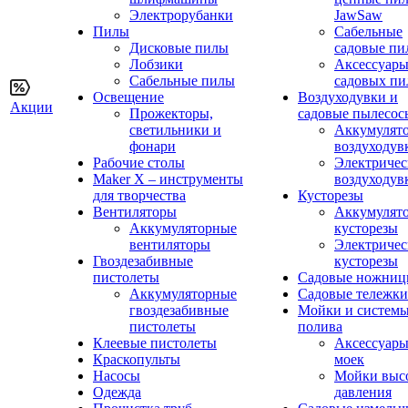
Электрорубанки
JawSaw
Пилы
Сабельные
Дисковые пилы
садовые пи
Лобзики
Аксессуары
Сабельные пилы
садовых пи
Освещение
Воздуходувки и
Акции
Прожекторы,
садовые пылесос
светильники и
Аккумулят
фонари
воздуходув
Рабочие столы
Электричес
Maker X – инструменты
воздуходув
для творчества
Кусторезы
Вентиляторы
Аккумулят
Аккумуляторные
кусторезы
вентиляторы
Электричес
Гвоздезабивные
кусторезы
пистолеты
Садовые ножни
Аккумуляторные
Садовые тележки
гвоздезабивные
Мойки и систем
пистолеты
полива
Клеевые пистолеты
Аксессуары
Краскопульты
моек
Насосы
Мойки выс
Одежда
давления