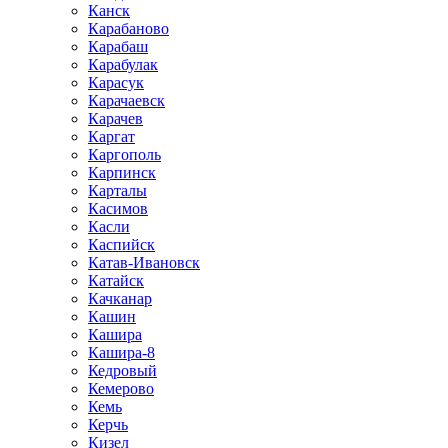
Канск
Карабаново
Карабаш
Карабулак
Карасук
Карачаевск
Карачев
Каргат
Каргополь
Карпинск
Карталы
Касимов
Касли
Каспийск
Катав-Ивановск
Катайск
Качканар
Кашин
Кашира
Кашира-8
Кедровый
Кемерово
Кемь
Керчь
Кизел