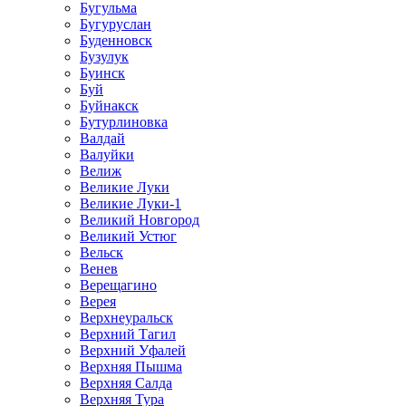
Бугульма
Бугуруслан
Буденновск
Бузулук
Буинск
Буй
Буйнакск
Бутурлиновка
Валдай
Валуйки
Велиж
Великие Луки
Великие Луки-1
Великий Новгород
Великий Устюг
Вельск
Венев
Верещагино
Верея
Верхнеуральск
Верхний Тагил
Верхний Уфалей
Верхняя Пышма
Верхняя Салда
Верхняя Тура