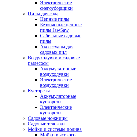
Электрические
снегоуборщики
Пилы для сада
Цепные пилы
Безопасные цепные
пилы JawSaw
Сабельные садовые
пилы
Аксессуары для
садовых пил
Воздуходувки и садовые
пылесосы
Аккумуляторные
воздуходувки
Электрические
воздуходувки
Кусторезы
Аккумуляторные
кусторезы
Электрические
кусторезы
Садовые ножницы
Садовые тележки
Мойки и системы полива
Мойки высокого