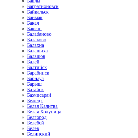
Бавлы
Багратионовск
Байкальск
Баймак
Бакал
Баксан
Балабаново
Балаково
Балахна
Балашиха
Балашов
Балей
Балтийск
Барабинск
Барнаул
Барыш
Батайск
Бахчисарай
Бежецк
Белая Калитва
Белая Холуница
Белгород
Белебей
Белев
Белинский