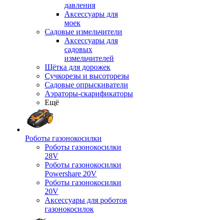
давления
Аксессуары для
моек
Садовые измельчители
Аксессуары для
садовых
измельчителей
Щётка для дорожек
Сучкорезы и высоторезы
Садовые опрыскиватели
Аэраторы-скарификаторы
Ещё
Роботы газонокосилки
Роботы газонокосилки
28V
Роботы газонокосилки
Powershare 20V
Роботы газонокосилки
20V
Аксессуары для роботов
газонокосилок