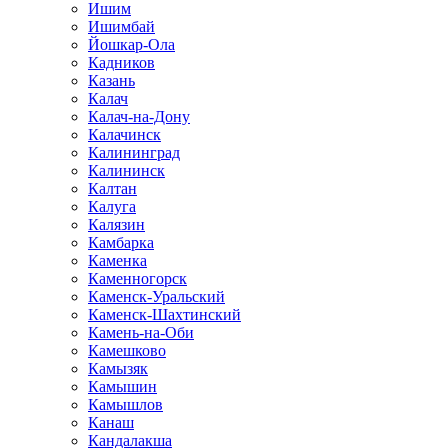
Ишим
Ишимбай
Йошкар-Ола
Кадников
Казань
Калач
Калач-на-Дону
Калачинск
Калининград
Калининск
Калтан
Калуга
Калязин
Камбарка
Каменка
Каменногорск
Каменск-Уральский
Каменск-Шахтинский
Камень-на-Оби
Камешково
Камызяк
Камышин
Камышлов
Канаш
Кандалакша