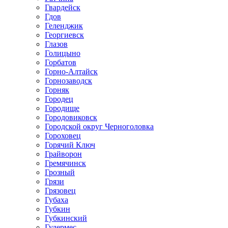
Гвардейск
Гдов
Геленджик
Георгиевск
Глазов
Голицыно
Горбатов
Горно-Алтайск
Горнозаводск
Горняк
Городец
Городище
Городовиковск
Городской округ Черноголовка
Гороховец
Горячий Ключ
Грайворон
Гремячинск
Грозный
Грязи
Грязовец
Губаха
Губкин
Губкинский
Гудермес