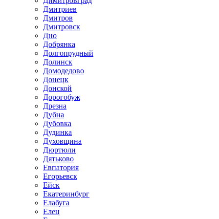
Димитровград
Дмитриев
Дмитров
Дмитровск
Дно
Добрянка
Долгопрудный
Долинск
Домодедово
Донецк
Донской
Дорогобуж
Дрезна
Дубна
Дубовка
Дудинка
Духовщина
Дюртюли
Дятьково
Евпатория
Егорьевск
Ейск
Екатеринбург
Елабуга
Елец