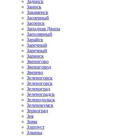
Задонск
Заинск
Закаменск
Заозерный
Заозерск
Западная Двина
Заполярный
Зарайск
Заречный
Заречный
Заринск
Звенигово
Звенигород
Зверево
Зеленогорск
Зеленогорск
Зеленоград
Зеленоградск
Зеленодольск
Зеленокумск
Зерноград
Зея
Зима
Златоуст
Злынка