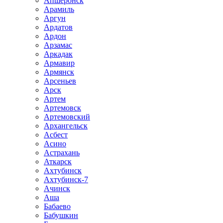
Апшеронск
Арамиль
Аргун
Ардатов
Ардон
Арзамас
Аркадак
Армавир
Армянск
Арсеньев
Арск
Артем
Артемовск
Артемовский
Архангельск
Асбест
Асино
Астрахань
Аткарск
Ахтубинск
Ахтубинск-7
Ачинск
Аша
Бабаево
Бабушкин