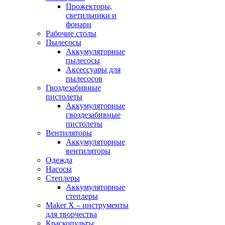
Прожекторы,
светильники и
фонари
Рабочие столы
Пылесосы
Аккумуляторные
пылесосы
Аксессуары для
пылесосов
Гвоздезабивные
пистолеты
Аккумуляторные
гвоздезабивные
пистолеты
Вентиляторы
Аккумуляторные
вентиляторы
Одежда
Насосы
Степлеры
Аккумуляторные
степлеры
Maker X – инструменты
для творчества
Краскопульты