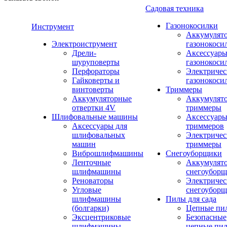
Садовая техника
Газонокосилки
Инструмент
Аккумулят
Электроиструмент
газонокоси
Дрели-
Аксессуары
шуруповерты
газонокоси
Перфораторы
Электричес
Гайковерты и
газонокоси
винтоверты
Триммеры
Аккумуляторные
Аккумулят
отвертки 4V
триммеры
Шлифовальные машины
Аксессуары
Аксессуары для
триммеров
шлифовальных
Электричес
машин
триммеры
Виброшлифмашины
Снегоуборщики
Ленточные
Аккумулят
шлифмашины
снегоубор
Реноваторы
Электричес
Угловые
снегоубор
шлифмашины
Пилы для сада
(болгарки)
Цепные пи
Эксцентриковые
Безопасные
шлифмашины
цепные пи