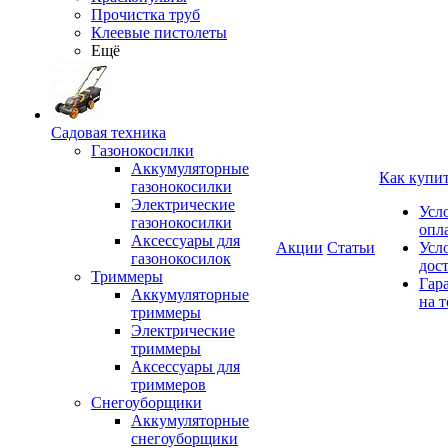
Прочистка труб
Клеевые пистолеты
Ещё
Садовая техника
Газонокосилки
Аккумуляторные
Как купи
газонокосилки
Электрические
Усл
газонокосилки
опл
Аксессуары для
Акции
Статьи
Усл
газонокосилок
дос
Триммеры
Гар
Аккумуляторные
на т
триммеры
Электрические
триммеры
Аксессуары для
триммеров
Снегоуборщики
Аккумуляторные
снегоуборщики