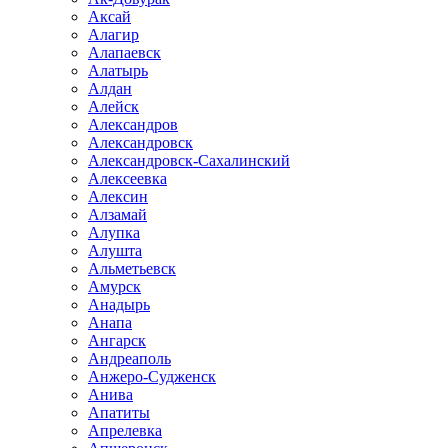
Аксай
Алагир
Алапаевск
Алатырь
Алдан
Алейск
Александров
Александровск
Александровск-Сахалинский
Алексеевка
Алексин
Алзамай
Алупка
Алушта
Альметьевск
Амурск
Анадырь
Анапа
Ангарск
Андреаполь
Анжеро-Судженск
Анива
Апатиты
Апрелевка