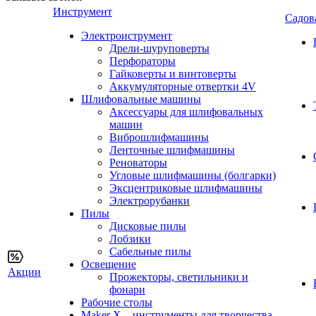
Инструмент
Садов
Электроиструмент
Дрели-шуруповерты
Перфораторы
Гайковерты и винтоверты
Аккумуляторные отвертки 4V
Шлифовальные машины
Аксессуары для шлифовальных
машин
Виброшлифмашины
Ленточные шлифмашины
Реноваторы
Угловые шлифмашины (болгарки)
Эксцентриковые шлифмашины
Электрорубанки
Пилы
Дисковые пилы
Лобзики
Сабельные пилы
Освещение
Акции
Прожекторы, светильники и
фонари
Рабочие столы
Maker X – инструменты для творчества