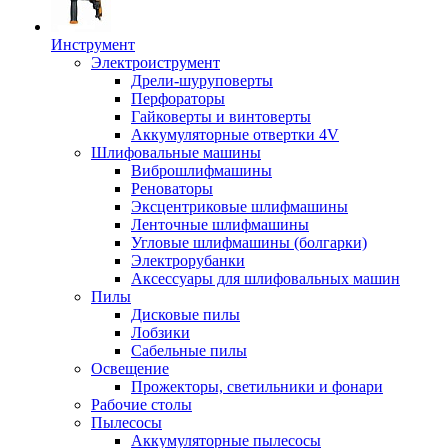
Инструмент
Электроиструмент
Дрели-шуруповерты
Перфораторы
Гайковерты и винтоверты
Аккумуляторные отвертки 4V
Шлифовальные машины
Виброшлифмашины
Реноваторы
Эксцентриковые шлифмашины
Ленточные шлифмашины
Угловые шлифмашины (болгарки)
Электрорубанки
Аксессуары для шлифовальных машин
Пилы
Дисковые пилы
Лобзики
Сабельные пилы
Освещение
Прожекторы, светильники и фонари
Рабочие столы
Пылесосы
Аккумуляторные пылесосы