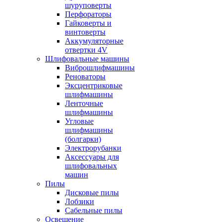
шуруповерты
Перфораторы
Гайковерты и
винтоверты
Аккумуляторные
отвертки 4V
Шлифовальные машины
Виброшлифмашины
Реноваторы
Эксцентриковые
шлифмашины
Ленточные
шлифмашины
Угловые
шлифмашины
(болгарки)
Электрорубанки
Аксессуары для
шлифовальных
машин
Пилы
Дисковые пилы
Лобзики
Сабельные пилы
Освещение