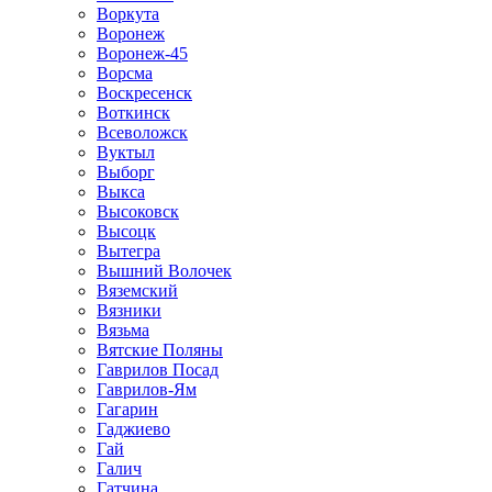
Воркута
Воронеж
Воронеж-45
Ворсма
Воскресенск
Воткинск
Всеволожск
Вуктыл
Выборг
Выкса
Высоковск
Высоцк
Вытегра
Вышний Волочек
Вяземский
Вязники
Вязьма
Вятские Поляны
Гаврилов Посад
Гаврилов-Ям
Гагарин
Гаджиево
Гай
Галич
Гатчина