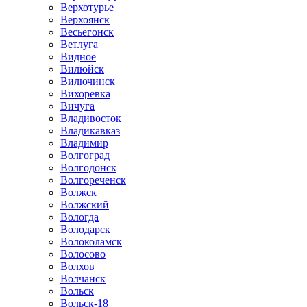
Верхотурье
Верхоянск
Весьегонск
Ветлуга
Видное
Вилюйск
Вилючинск
Вихоревка
Вичуга
Владивосток
Владикавказ
Владимир
Волгоград
Волгодонск
Волгореченск
Волжск
Волжский
Вологда
Володарск
Волоколамск
Волосово
Волхов
Волчанск
Вольск
Вольск-18