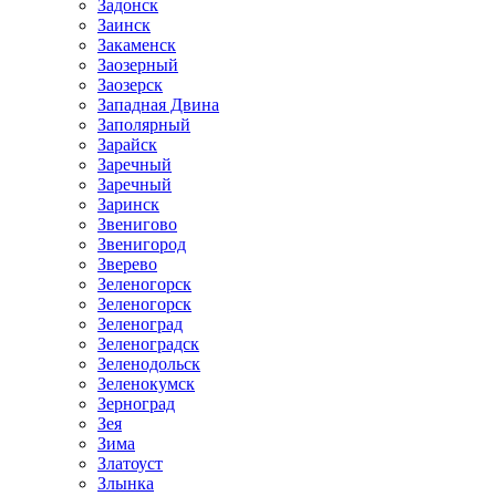
Задонск
Заинск
Закаменск
Заозерный
Заозерск
Западная Двина
Заполярный
Зарайск
Заречный
Заречный
Заринск
Звенигово
Звенигород
Зверево
Зеленогорск
Зеленогорск
Зеленоград
Зеленоградск
Зеленодольск
Зеленокумск
Зерноград
Зея
Зима
Златоуст
Злынка