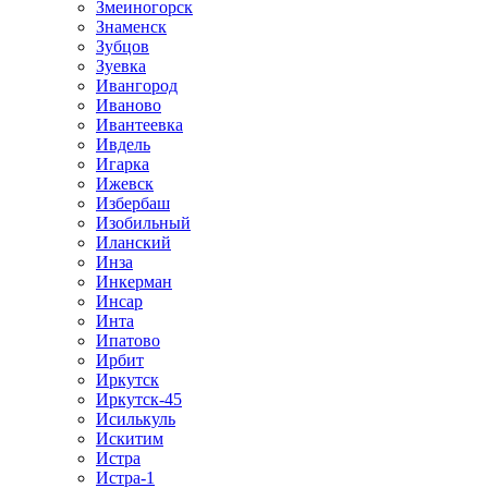
Змеиногорск
Знаменск
Зубцов
Зуевка
Ивангород
Иваново
Ивантеевка
Ивдель
Игарка
Ижевск
Избербаш
Изобильный
Иланский
Инза
Инкерман
Инсар
Инта
Ипатово
Ирбит
Иркутск
Иркутск-45
Исилькуль
Искитим
Истра
Истра-1