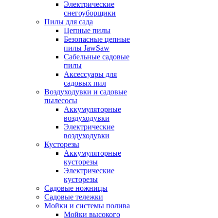
Электрические
снегоуборщики
Пилы для сада
Цепные пилы
Безопасные цепные
пилы JawSaw
Сабельные садовые
пилы
Аксессуары для
садовых пил
Воздуходувки и садовые
пылесосы
Аккумуляторные
воздуходувки
Электрические
воздуходувки
Кусторезы
Аккумуляторные
кусторезы
Электрические
кусторезы
Садовые ножницы
Садовые тележки
Мойки и системы полива
Мойки высокого