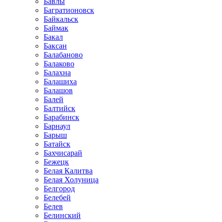
Бавлы
Багратионовск
Байкальск
Баймак
Бакал
Баксан
Балабаново
Балаково
Балахна
Балашиха
Балашов
Балей
Балтийск
Барабинск
Барнаул
Барыш
Батайск
Бахчисарай
Бежецк
Белая Калитва
Белая Холуница
Белгород
Белебей
Белев
Белинский