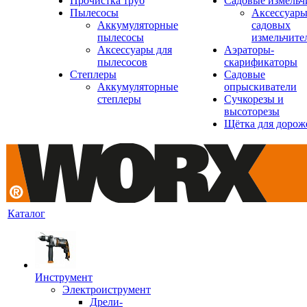
Прочистка труб
Садовые измельч
Пылесосы
Аксессуары
Аккумуляторные
садовых
пылесосы
измельчите
Аксессуары для
Аэраторы-
пылесосов
скарификаторы
Степлеры
Садовые
Аккумуляторные
опрыскиватели
степлеры
Сучкорезы и
высоторезы
Щётка для дорож
Каталог
Инструмент
Электроиструмент
Дрели-