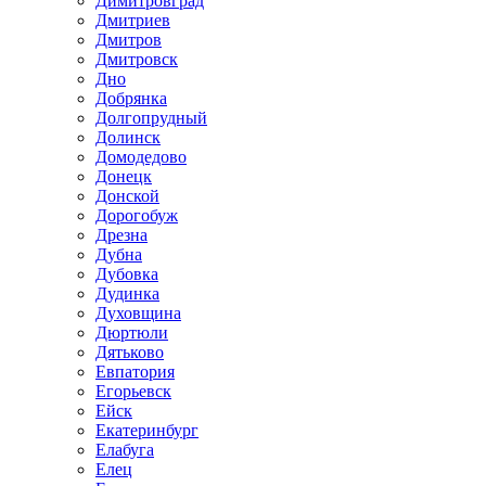
Димитровград
Дмитриев
Дмитров
Дмитровск
Дно
Добрянка
Долгопрудный
Долинск
Домодедово
Донецк
Донской
Дорогобуж
Дрезна
Дубна
Дубовка
Дудинка
Духовщина
Дюртюли
Дятьково
Евпатория
Егорьевск
Ейск
Екатеринбург
Елабуга
Елец