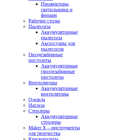
Прожекторы,
светильники и
фонари
Рабочие столы
Пылесосы
Аккумуляторные
пылесосы
Аксессуары для
пылесосов
Гвоздезабивные
пистолеты
Аккумуляторные
гвоздезабивные
пистолеты
Вентиляторы
Аккумуляторные
вентиляторы
Одежда
Насосы
Степлеры
Аккумуляторные
степлеры
Maker X – инструменты
для творчества
Краскопульты