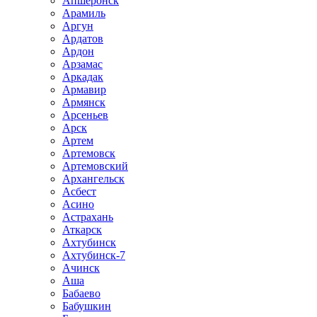
Апшеронск
Арамиль
Аргун
Ардатов
Ардон
Арзамас
Аркадак
Армавир
Армянск
Арсеньев
Арск
Артем
Артемовск
Артемовский
Архангельск
Асбест
Асино
Астрахань
Аткарск
Ахтубинск
Ахтубинск-7
Ачинск
Аша
Бабаево
Бабушкин