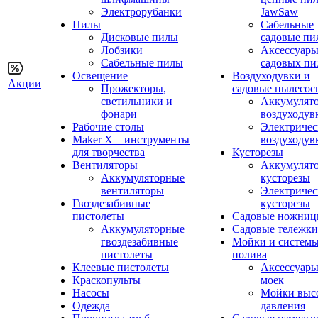
Электрорубанки
JawSaw
Пилы
Сабельные
Дисковые пилы
садовые пи
Лобзики
Аксессуары
Сабельные пилы
садовых пи
Освещение
Воздуходувки и
Акции
Прожекторы,
садовые пылесос
светильники и
Аккумулят
фонари
воздуходув
Рабочие столы
Электричес
Maker X – инструменты
воздуходув
для творчества
Кусторезы
Вентиляторы
Аккумулят
Аккумуляторные
кусторезы
вентиляторы
Электричес
Гвоздезабивные
кусторезы
пистолеты
Садовые ножни
Аккумуляторные
Садовые тележки
гвоздезабивные
Мойки и систем
пистолеты
полива
Клеевые пистолеты
Аксессуары
Краскопульты
моек
Насосы
Мойки выс
Одежда
давления