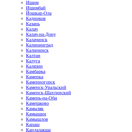
Ишим
Ишимбай
Йошкар-Ола
Кадников
Казань
Калач
Калач-на-Дону
Калачинск
Калининград
Калининск
Калтан
Калуга
Калязин
Камбарка
Каменка
Каменногорск
Каменск-Уральский
Каменск-Шахтинский
Камень-на-Оби
Камешково
Камызяк
Камышин
Камышлов
Канаш
Кандалакша