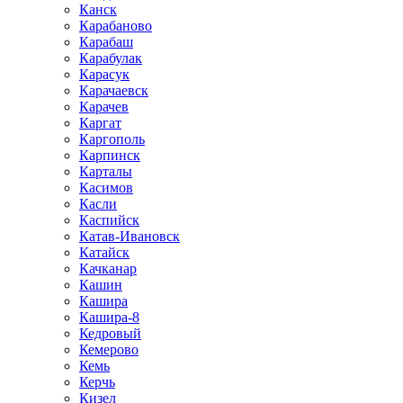
Канск
Карабаново
Карабаш
Карабулак
Карасук
Карачаевск
Карачев
Каргат
Каргополь
Карпинск
Карталы
Касимов
Касли
Каспийск
Катав-Ивановск
Катайск
Качканар
Кашин
Кашира
Кашира-8
Кедровый
Кемерово
Кемь
Керчь
Кизел