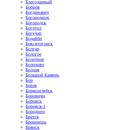
Благодарный
Бобров
Богданович
Богородицк
Богородск
Боготол
Богучар
Бодайбо
Бокситогорск
Болгар
Бологое
Болотное
Болохово
Болхов
Большой Камень
Бор
Борзя
Борисоглебск
Боровичи
Боровск
Боровск-1
Бородино
Братск
Бронницы
Брянск