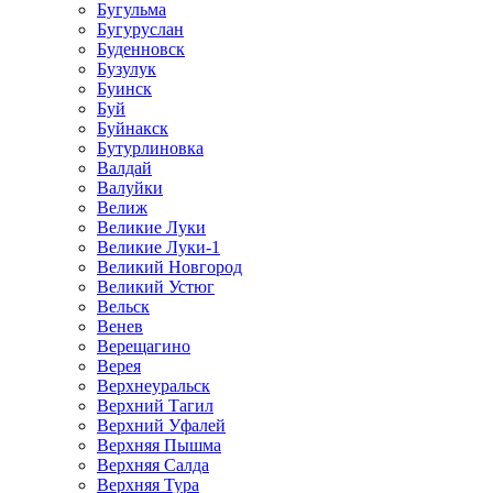
Бугульма
Бугуруслан
Буденновск
Бузулук
Буинск
Буй
Буйнакск
Бутурлиновка
Валдай
Валуйки
Велиж
Великие Луки
Великие Луки-1
Великий Новгород
Великий Устюг
Вельск
Венев
Верещагино
Верея
Верхнеуральск
Верхний Тагил
Верхний Уфалей
Верхняя Пышма
Верхняя Салда
Верхняя Тура