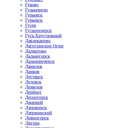
Гуково
Гулькевичи
Гурьевск
Гурьевск
Гусев
Гусиноозерск
Гусь-Хрустальный
Давлеканово
Дагестанские Огни
Далматово
Дальнегорск
Дальнереченск
Данилов
Данков
Дегтярск
Дедовск
Демидов
Дербент
Десногорск
Джанкой
Дзержинск
Дзержинский
Дивногорск
Дигора