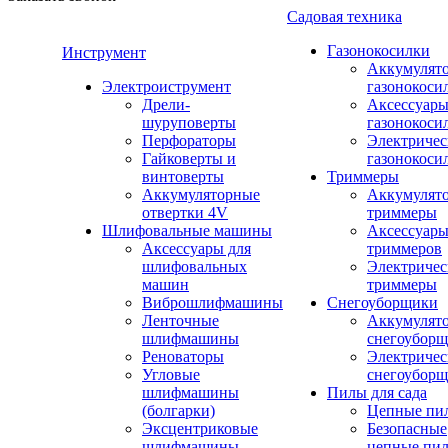
Садовая техника
Газонокосилки
Инструмент
Аккумулят
Электроиструмент
газонокоси
Дрели-
Аксессуары
шуруповерты
газонокоси
Перфораторы
Электричес
Гайковерты и
газонокоси
винтоверты
Триммеры
Аккумуляторные
Аккумулят
отвертки 4V
триммеры
Шлифовальные машины
Аксессуары
Аксессуары для
триммеров
шлифовальных
Электричес
машин
триммеры
Виброшлифмашины
Снегоуборщики
Ленточные
Аккумулят
шлифмашины
снегоубор
Реноваторы
Электричес
Угловые
снегоубор
шлифмашины
Пилы для сада
(болгарки)
Цепные пи
Эксцентриковые
Безопасные
шлифмашины
цепные пи