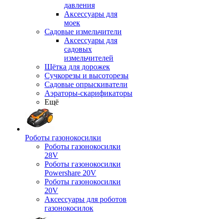
давления
Аксессуары для
моек
Садовые измельчители
Аксессуары для
садовых
измельчителей
Щётка для дорожек
Сучкорезы и высоторезы
Садовые опрыскиватели
Аэраторы-скарификаторы
Ещё
Роботы газонокосилки
Роботы газонокосилки
28V
Роботы газонокосилки
Powershare 20V
Роботы газонокосилки
20V
Аксессуары для роботов
газонокосилок