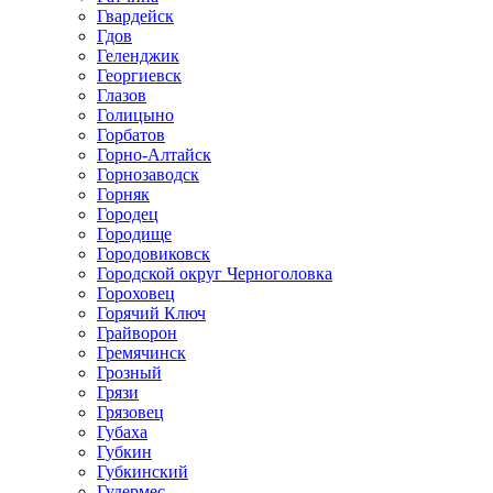
Гвардейск
Гдов
Геленджик
Георгиевск
Глазов
Голицыно
Горбатов
Горно-Алтайск
Горнозаводск
Горняк
Городец
Городище
Городовиковск
Городской округ Черноголовка
Гороховец
Горячий Ключ
Грайворон
Гремячинск
Грозный
Грязи
Грязовец
Губаха
Губкин
Губкинский
Гудермес