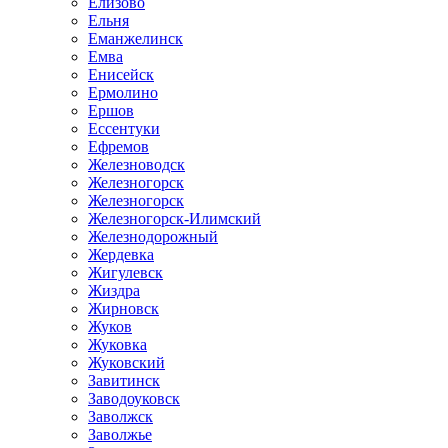
Елизово
Ельня
Еманжелинск
Емва
Енисейск
Ермолино
Ершов
Ессентуки
Ефремов
Железноводск
Железногорск
Железногорск
Железногорск-Илимский
Железнодорожный
Жердевка
Жигулевск
Жиздра
Жирновск
Жуков
Жуковка
Жуковский
Завитинск
Заводоуковск
Заволжск
Заволжье