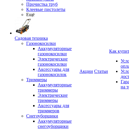
Прочистка труб
Клеевые пистолеты
Ещё
Садовая техника
Газонокосилки
Аккумуляторные
Как купи
газонокосилки
Электрические
Усл
газонокосилки
опл
Аксессуары для
Акции
Статьи
Усл
газонокосилок
дос
Триммеры
Гар
Аккумуляторные
на т
триммеры
Электрические
триммеры
Аксессуары для
триммеров
Снегоуборщики
Аккумуляторные
снегоуборщики