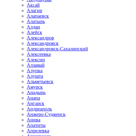
Аксай
Алагир
Алапаевск
Алатырь
Алдан
Алейск
Александров
Александровск
Александровск-Сахалинский
Алексеевка
Алексин
Алзамай
Алупка
Алушта
Альметьевск
Амурск
Анадырь
Анапа
Ангарск
Андреаполь
Анжеро-Судженск
Анива
Апатиты
Апрелевка