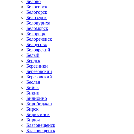
Белово
Белогорск
Белогорск
Белозерск
Белокуриха
Беломорск
Белорецк
Белореченск
Белоусово
Белоярский
Белый
Бердск
Березники
Березовский
Березовский
Беслан
Бийск
Бикин
Билибино
Биробиджан
Бирск
Бирюсинск
Бирюч
Благовещенск
Благовещенск