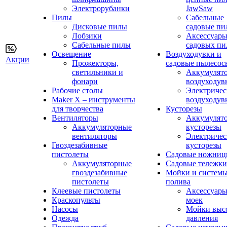
Электрорубанки
JawSaw
Пилы
Сабельные
Дисковые пилы
садовые пи
Лобзики
Аксессуары
Сабельные пилы
садовых пи
Освещение
Воздуходувки и
Акции
Прожекторы,
садовые пылесос
светильники и
Аккумулят
фонари
воздуходув
Рабочие столы
Электричес
Maker X – инструменты
воздуходув
для творчества
Кусторезы
Вентиляторы
Аккумулят
Аккумуляторные
кусторезы
вентиляторы
Электричес
Гвоздезабивные
кусторезы
пистолеты
Садовые ножни
Аккумуляторные
Садовые тележки
гвоздезабивные
Мойки и систем
пистолеты
полива
Клеевые пистолеты
Аксессуары
Краскопульты
моек
Насосы
Мойки выс
Одежда
давления