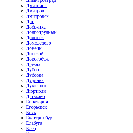
Димитровград
Дмитриев
Дмитров
Дмитровск
Дно
Добрянка
Долгопрудный
Долинск
Домодедово
Донецк
Донской
Дорогобуж
Дрезна
Дубна
Дубовка
Дудинка
Духовщина
Дюртюли
Дятьково
Евпатория
Егорьевск
Ейск
Екатеринбург
Елабуга
Елец