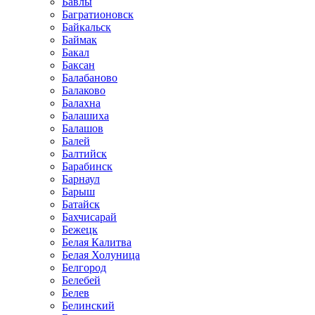
Бавлы
Багратионовск
Байкальск
Баймак
Бакал
Баксан
Балабаново
Балаково
Балахна
Балашиха
Балашов
Балей
Балтийск
Барабинск
Барнаул
Барыш
Батайск
Бахчисарай
Бежецк
Белая Калитва
Белая Холуница
Белгород
Белебей
Белев
Белинский