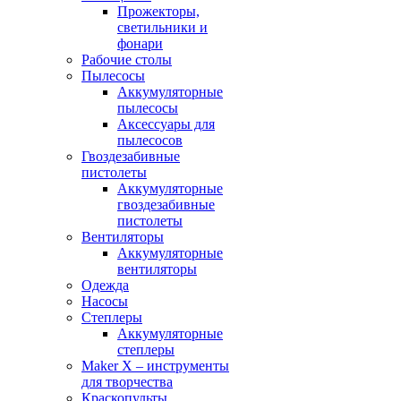
Прожекторы,
светильники и
фонари
Рабочие столы
Пылесосы
Аккумуляторные
пылесосы
Аксессуары для
пылесосов
Гвоздезабивные
пистолеты
Аккумуляторные
гвоздезабивные
пистолеты
Вентиляторы
Аккумуляторные
вентиляторы
Одежда
Насосы
Степлеры
Аккумуляторные
степлеры
Maker X – инструменты
для творчества
Краскопульты