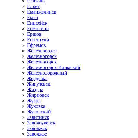
Елизово
Ельня
Еманжелинск
Емва
Енисейск
Ермолино
Ершов
Ессентуки
Ефремов
Железноводск
Железногорск
Железногорск
Железногорск-Илимский
Железнодорожный
Жердевка
Жигулевск
Жиздра
Жирновск
Жуков
Жуковка
Жуковский
Завитинск
Заводоуковск
Заволжск
Заволжье