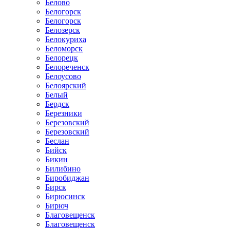
Белово
Белогорск
Белогорск
Белозерск
Белокуриха
Беломорск
Белорецк
Белореченск
Белоусово
Белоярский
Белый
Бердск
Березники
Березовский
Березовский
Беслан
Бийск
Бикин
Билибино
Биробиджан
Бирск
Бирюсинск
Бирюч
Благовещенск
Благовещенск