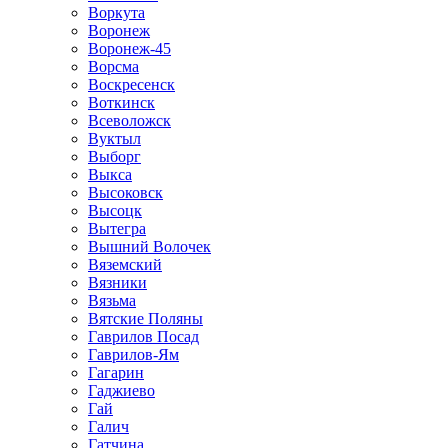
Воркута
Воронеж
Воронеж-45
Ворсма
Воскресенск
Воткинск
Всеволожск
Вуктыл
Выборг
Выкса
Высоковск
Высоцк
Вытегра
Вышний Волочек
Вяземский
Вязники
Вязьма
Вятские Поляны
Гаврилов Посад
Гаврилов-Ям
Гагарин
Гаджиево
Гай
Галич
Гатчина