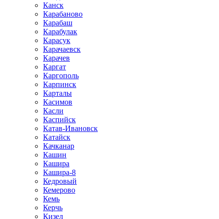
Канск
Карабаново
Карабаш
Карабулак
Карасук
Карачаевск
Карачев
Каргат
Каргополь
Карпинск
Карталы
Касимов
Касли
Каспийск
Катав-Ивановск
Катайск
Качканар
Кашин
Кашира
Кашира-8
Кедровый
Кемерово
Кемь
Керчь
Кизел