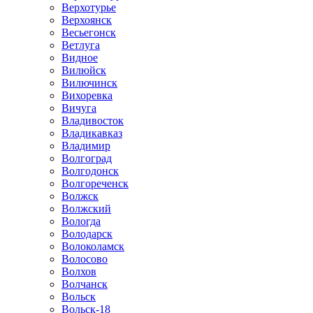
Верхотурье
Верхоянск
Весьегонск
Ветлуга
Видное
Вилюйск
Вилючинск
Вихоревка
Вичуга
Владивосток
Владикавказ
Владимир
Волгоград
Волгодонск
Волгореченск
Волжск
Волжский
Вологда
Володарск
Волоколамск
Волосово
Волхов
Волчанск
Вольск
Вольск-18