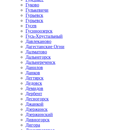
Гуково
Гулькевичи
Гурьевск
Гурьевск
Гусев
Гусиноозерск
Гусь-Хрустальный
Давлеканово
Дагестанские Огни
Далматово
Дальнегорск
Дальнереченск
Данилов
Данков
Дегтярск
Дедовск
Демидов
Дербент
Десногорск
Джанкой
Дзержинск
Дзержинский
Дивногорск
Дигора