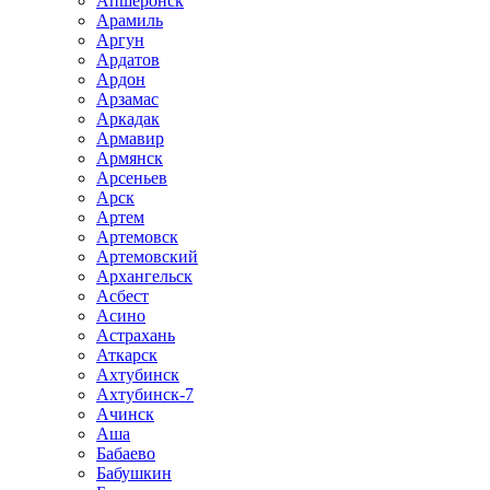
Апшеронск
Арамиль
Аргун
Ардатов
Ардон
Арзамас
Аркадак
Армавир
Армянск
Арсеньев
Арск
Артем
Артемовск
Артемовский
Архангельск
Асбест
Асино
Астрахань
Аткарск
Ахтубинск
Ахтубинск-7
Ачинск
Аша
Бабаево
Бабушкин