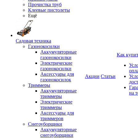
Прочистка труб
Клеевые пистолеты
Ещё
Садовая техника
Газонокосилки
Аккумуляторные
Как купи
газонокосилки
Электрические
Усл
газонокосилки
опл
Аксессуары для
Акции
Статьи
Усл
газонокосилок
дос
Триммеры
Гар
Аккумуляторные
на т
триммеры
Электрические
триммеры
Аксессуары для
триммеров
Снегоуборщики
Аккумуляторные
снегоуборщики