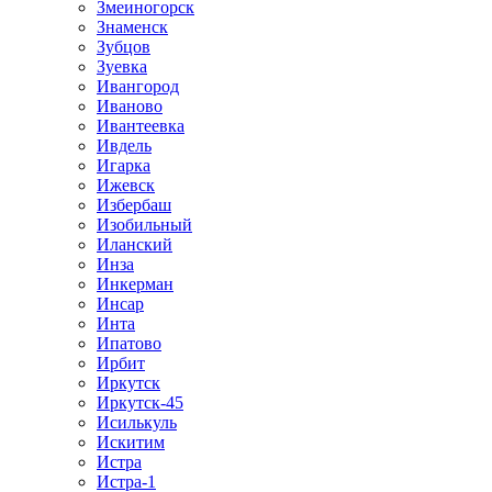
Змеиногорск
Знаменск
Зубцов
Зуевка
Ивангород
Иваново
Ивантеевка
Ивдель
Игарка
Ижевск
Избербаш
Изобильный
Иланский
Инза
Инкерман
Инсар
Инта
Ипатово
Ирбит
Иркутск
Иркутск-45
Исилькуль
Искитим
Истра
Истра-1