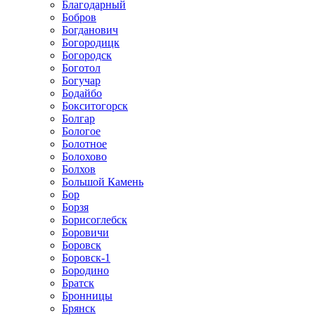
Благодарный
Бобров
Богданович
Богородицк
Богородск
Боготол
Богучар
Бодайбо
Бокситогорск
Болгар
Бологое
Болотное
Болохово
Болхов
Большой Камень
Бор
Борзя
Борисоглебск
Боровичи
Боровск
Боровск-1
Бородино
Братск
Бронницы
Брянск