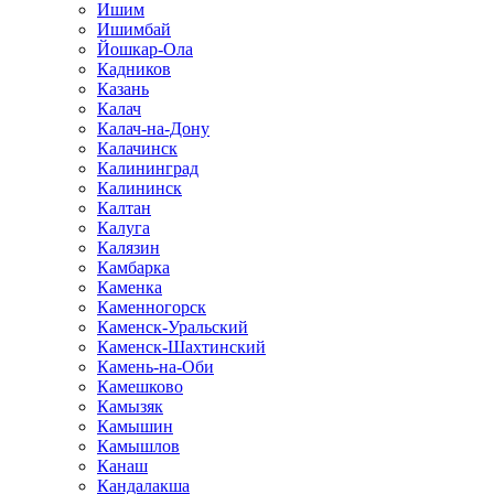
Ишим
Ишимбай
Йошкар-Ола
Кадников
Казань
Калач
Калач-на-Дону
Калачинск
Калининград
Калининск
Калтан
Калуга
Калязин
Камбарка
Каменка
Каменногорск
Каменск-Уральский
Каменск-Шахтинский
Камень-на-Оби
Камешково
Камызяк
Камышин
Камышлов
Канаш
Кандалакша