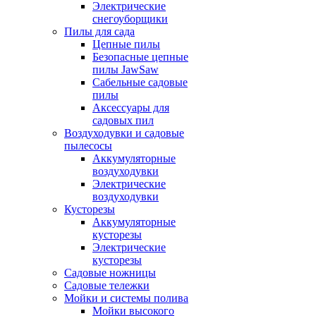
Электрические
снегоуборщики
Пилы для сада
Цепные пилы
Безопасные цепные
пилы JawSaw
Сабельные садовые
пилы
Аксессуары для
садовых пил
Воздуходувки и садовые
пылесосы
Аккумуляторные
воздуходувки
Электрические
воздуходувки
Кусторезы
Аккумуляторные
кусторезы
Электрические
кусторезы
Садовые ножницы
Садовые тележки
Мойки и системы полива
Мойки высокого