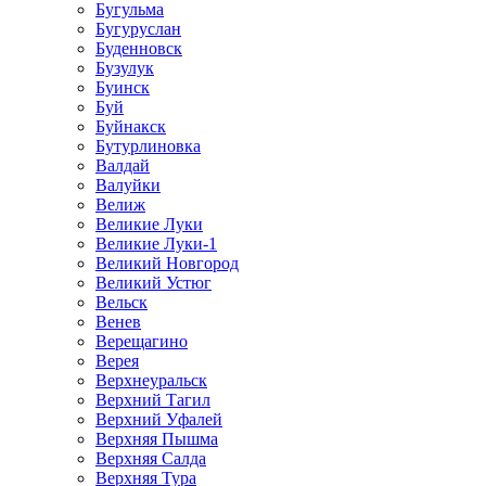
Бугульма
Бугуруслан
Буденновск
Бузулук
Буинск
Буй
Буйнакск
Бутурлиновка
Валдай
Валуйки
Велиж
Великие Луки
Великие Луки-1
Великий Новгород
Великий Устюг
Вельск
Венев
Верещагино
Верея
Верхнеуральск
Верхний Тагил
Верхний Уфалей
Верхняя Пышма
Верхняя Салда
Верхняя Тура