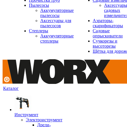
Прочистка труб
Садовые измельч
Пылесосы
Аксессуары
Аккумуляторные
садовых
пылесосы
измельчите
Аксессуары для
Аэраторы-
пылесосов
скарификаторы
Степлеры
Садовые
Аккумуляторные
опрыскиватели
степлеры
Сучкорезы и
высоторезы
Щётка для дорож
Каталог
Инструмент
Электроиструмент
Дрели-