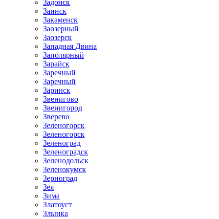
Задонск
Заинск
Закаменск
Заозерный
Заозерск
Западная Двина
Заполярный
Зарайск
Заречный
Заречный
Заринск
Звенигово
Звенигород
Зверево
Зеленогорск
Зеленогорск
Зеленоград
Зеленоградск
Зеленодольск
Зеленокумск
Зерноград
Зея
Зима
Златоуст
Злынка