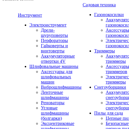
Садовая техника
Газонокосилки
Инструмент
Аккумулят
Электроиструмент
газонокоси
Дрели-
Аксессуары
шуруповерты
газонокоси
Перфораторы
Электричес
Гайковерты и
газонокоси
винтоверты
Триммеры
Аккумуляторные
Аккумулят
отвертки 4V
триммеры
Шлифовальные машины
Аксессуары
Аксессуары для
триммеров
шлифовальных
Электричес
машин
триммеры
Виброшлифмашины
Снегоуборщики
Ленточные
Аккумулят
шлифмашины
снегоубор
Реноваторы
Электричес
Угловые
снегоубор
шлифмашины
Пилы для сада
(болгарки)
Цепные пи
Эксцентриковые
Безопасные
шлифмашины
цепные пи