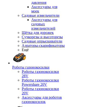
давления
Аксессуары для
моек
Садовые измельчители
Аксессуары для
садовых
измельчителей
Щётка для дорожек
Сучкорезы и высоторезы
Садовые опрыскиватели
Аэраторы-скарификаторы
Ещё
Роботы газонокосилки
Роботы газонокосилки
28V
Роботы газонокосилки
Powershare 20V
Роботы газонокосилки
20V
Аксессуары для роботов
газонокосилок