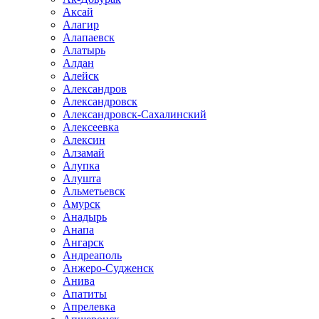
Аксай
Алагир
Алапаевск
Алатырь
Алдан
Алейск
Александров
Александровск
Александровск-Сахалинский
Алексеевка
Алексин
Алзамай
Алупка
Алушта
Альметьевск
Амурск
Анадырь
Анапа
Ангарск
Андреаполь
Анжеро-Судженск
Анива
Апатиты
Апрелевка