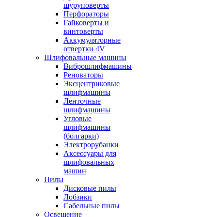
шуруповерты
Перфораторы
Гайковерты и
винтоверты
Аккумуляторные
отвертки 4V
Шлифовальные машины
Виброшлифмашины
Реноваторы
Эксцентриковые
шлифмашины
Ленточные
шлифмашины
Угловые
шлифмашины
(болгарки)
Электрорубанки
Аксессуары для
шлифовальных
машин
Пилы
Дисковые пилы
Лобзики
Сабельные пилы
Освещение