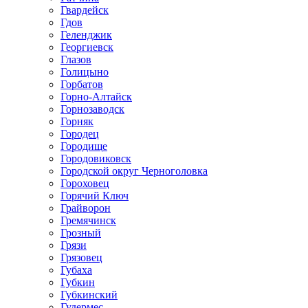
Гвардейск
Гдов
Геленджик
Георгиевск
Глазов
Голицыно
Горбатов
Горно-Алтайск
Горнозаводск
Горняк
Городец
Городище
Городовиковск
Городской округ Черноголовка
Гороховец
Горячий Ключ
Грайворон
Гремячинск
Грозный
Грязи
Грязовец
Губаха
Губкин
Губкинский
Гудермес