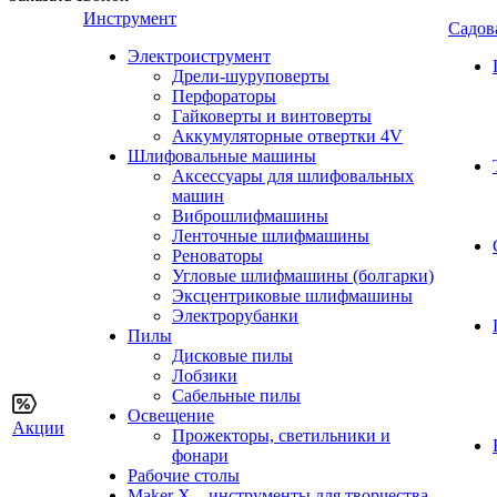
Инструмент
Садов
Электроиструмент
Дрели-шуруповерты
Перфораторы
Гайковерты и винтоверты
Аккумуляторные отвертки 4V
Шлифовальные машины
Аксессуары для шлифовальных
машин
Виброшлифмашины
Ленточные шлифмашины
Реноваторы
Угловые шлифмашины (болгарки)
Эксцентриковые шлифмашины
Электрорубанки
Пилы
Дисковые пилы
Лобзики
Сабельные пилы
Освещение
Акции
Прожекторы, светильники и
фонари
Рабочие столы
Maker X – инструменты для творчества