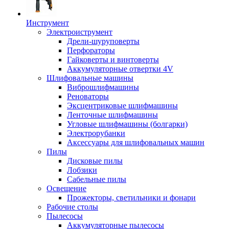
Инструмент
Электроиструмент
Дрели-шуруповерты
Перфораторы
Гайковерты и винтоверты
Аккумуляторные отвертки 4V
Шлифовальные машины
Виброшлифмашины
Реноваторы
Эксцентриковые шлифмашины
Ленточные шлифмашины
Угловые шлифмашины (болгарки)
Электрорубанки
Аксессуары для шлифовальных машин
Пилы
Дисковые пилы
Лобзики
Сабельные пилы
Освещение
Прожекторы, светильники и фонари
Рабочие столы
Пылесосы
Аккумуляторные пылесосы