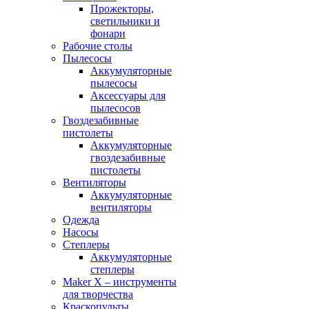
Прожекторы,
светильники и
фонари
Рабочие столы
Пылесосы
Аккумуляторные
пылесосы
Аксессуары для
пылесосов
Гвоздезабивные
пистолеты
Аккумуляторные
гвоздезабивные
пистолеты
Вентиляторы
Аккумуляторные
вентиляторы
Одежда
Насосы
Степлеры
Аккумуляторные
степлеры
Maker X – инструменты
для творчества
Краскопульты