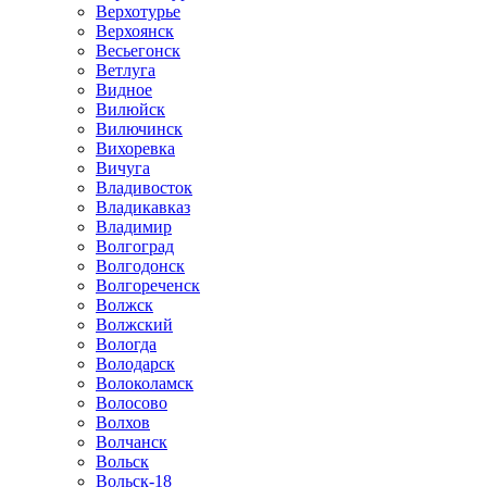
Верхотурье
Верхоянск
Весьегонск
Ветлуга
Видное
Вилюйск
Вилючинск
Вихоревка
Вичуга
Владивосток
Владикавказ
Владимир
Волгоград
Волгодонск
Волгореченск
Волжск
Волжский
Вологда
Володарск
Волоколамск
Волосово
Волхов
Волчанск
Вольск
Вольск-18