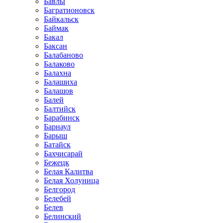
Бавлы
Багратионовск
Байкальск
Баймак
Бакал
Баксан
Балабаново
Балаково
Балахна
Балашиха
Балашов
Балей
Балтийск
Барабинск
Барнаул
Барыш
Батайск
Бахчисарай
Бежецк
Белая Калитва
Белая Холуница
Белгород
Белебей
Белев
Белинский