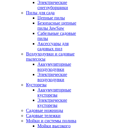
Электрические
снегоуборщики
Пилы для сада
Цепные пилы
Безопасные цепные
пилы JawSaw
Сабельные садовые
пилы
Аксессуары для
садовых пил
Воздуходувки и садовые
пылесосы
Аккумуляторные
воздуходувки
Электрические
воздуходувки
Кусторезы
Аккумуляторные
кусторезы
Электрические
кусторезы
Садовые ножницы
Садовые тележки
Мойки и системы полива
Мойки высокого