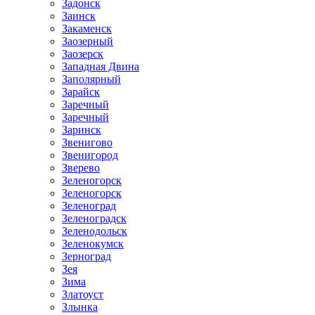
Задонск
Заинск
Закаменск
Заозерный
Заозерск
Западная Двина
Заполярный
Зарайск
Заречный
Заречный
Заринск
Звенигово
Звенигород
Зверево
Зеленогорск
Зеленогорск
Зеленоград
Зеленоградск
Зеленодольск
Зеленокумск
Зерноград
Зея
Зима
Златоуст
Злынка