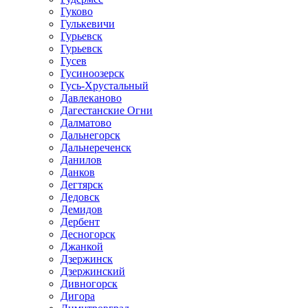
Гуково
Гулькевичи
Гурьевск
Гурьевск
Гусев
Гусиноозерск
Гусь-Хрустальный
Давлеканово
Дагестанские Огни
Далматово
Дальнегорск
Дальнереченск
Данилов
Данков
Дегтярск
Дедовск
Демидов
Дербент
Десногорск
Джанкой
Дзержинск
Дзержинский
Дивногорск
Дигора