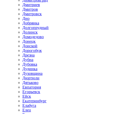
Димитровград
Дмитриев
Дмитров
Дмитровск
Дно
Добрянка
Долгопрудный
Долинск
Домодедово
Донецк
Донской
Дорогобуж
Дрезна
Дубна
Дубовка
Дудинка
Духовщина
Дюртюли
Дятьково
Евпатория
Егорьевск
Ейск
Екатеринбург
Елабуга
Елец