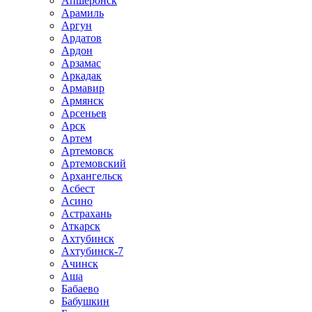
Апшеронск
Арамиль
Аргун
Ардатов
Ардон
Арзамас
Аркадак
Армавир
Армянск
Арсеньев
Арск
Артем
Артемовск
Артемовский
Архангельск
Асбест
Асино
Астрахань
Аткарск
Ахтубинск
Ахтубинск-7
Ачинск
Аша
Бабаево
Бабушкин