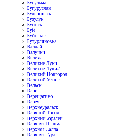
Бугульма
Бугуруслан
Буденновск
Бузулук
Буинск
Буй
Буйнакск
Бутурлиновка
Валдай
Валуйки
Велиж
Великие Луки
Великие Луки-1
Великий Новгород
Великий Устюг
Вельск
Венев
Верещагино
Верея
Верхнеуральск
Верхний Тагил
Верхний Уфалей
Верхняя Пышма
Верхняя Салда
Верхняя Тура