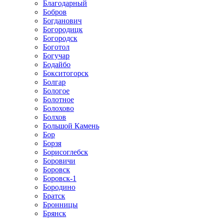
Благодарный
Бобров
Богданович
Богородицк
Богородск
Боготол
Богучар
Бодайбо
Бокситогорск
Болгар
Бологое
Болотное
Болохово
Болхов
Большой Камень
Бор
Борзя
Борисоглебск
Боровичи
Боровск
Боровск-1
Бородино
Братск
Бронницы
Брянск