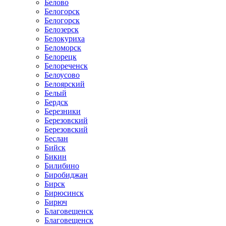
Белово
Белогорск
Белогорск
Белозерск
Белокуриха
Беломорск
Белорецк
Белореченск
Белоусово
Белоярский
Белый
Бердск
Березники
Березовский
Березовский
Беслан
Бийск
Бикин
Билибино
Биробиджан
Бирск
Бирюсинск
Бирюч
Благовещенск
Благовещенск