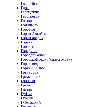
Гвардейск
Гдов
Геленджик
Георгиевск
Глазов
Голицыно
Горбатов
Горно-Алтайск
Горнозаводск
Горняк
Городец
Городище
Городовиковск
Городской округ Черноголовка
Гороховец
Горячий Ключ
Грайворон
Гремячинск
Грозный
Грязи
Грязовец
Губаха
Губкин
Губкинский
Гудермес