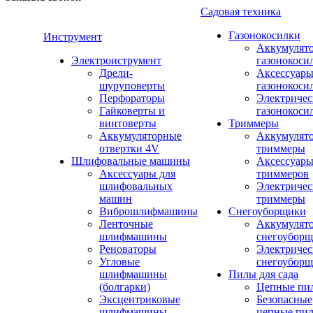
Садовая техника
Газонокосилки
Инструмент
Аккумулят
Электроиструмент
газонокоси
Дрели-
Аксессуары
шуруповерты
газонокоси
Перфораторы
Электричес
Гайковерты и
газонокоси
винтоверты
Триммеры
Аккумуляторные
Аккумулят
отвертки 4V
триммеры
Шлифовальные машины
Аксессуары
Аксессуары для
триммеров
шлифовальных
Электричес
машин
триммеры
Виброшлифмашины
Снегоуборщики
Ленточные
Аккумулят
шлифмашины
снегоубор
Реноваторы
Электричес
Угловые
снегоубор
шлифмашины
Пилы для сада
(болгарки)
Цепные пи
Эксцентриковые
Безопасные
шлифмашины
цепные пи