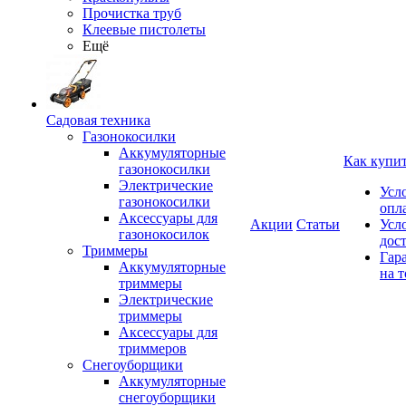
Прочистка труб
Клеевые пистолеты
Ещё
Садовая техника
Газонокосилки
Аккумуляторные
Как купи
газонокосилки
Электрические
Усл
газонокосилки
опл
Аксессуары для
Акции
Статьи
Усл
газонокосилок
дос
Триммеры
Гар
Аккумуляторные
на т
триммеры
Электрические
триммеры
Аксессуары для
триммеров
Снегоуборщики
Аккумуляторные
снегоуборщики