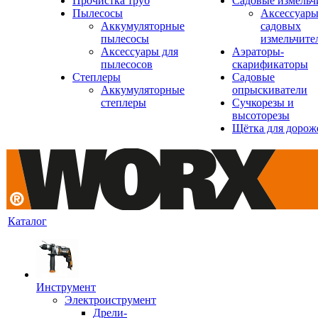
Прочистка труб
Садовые измельч
Пылесосы
Аксессуары
Аккумуляторные
садовых
пылесосы
измельчите
Аксессуары для
Аэраторы-
пылесосов
скарификаторы
Степлеры
Садовые
Аккумуляторные
опрыскиватели
степлеры
Сучкорезы и
высоторезы
Щётка для дорож
Каталог
Инструмент
Электроиструмент
Дрели-