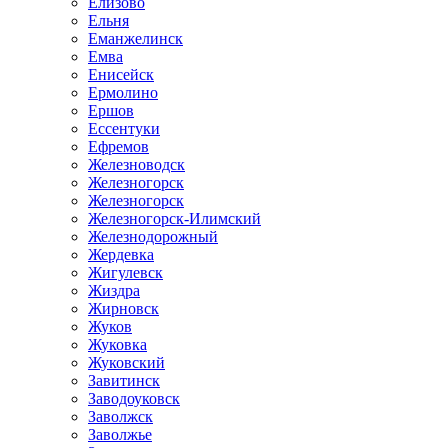
Елизово
Ельня
Еманжелинск
Емва
Енисейск
Ермолино
Ершов
Ессентуки
Ефремов
Железноводск
Железногорск
Железногорск
Железногорск-Илимский
Железнодорожный
Жердевка
Жигулевск
Жиздра
Жирновск
Жуков
Жуковка
Жуковский
Завитинск
Заводоуковск
Заволжск
Заволжье