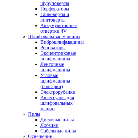
шуруповерты
Перфораторы
Гайковерты и
винтоверты
Аккумуляторные
отвертки 4V
Шлифовальные машины
Виброшлифмашины
Реноваторы
Эксцентриковые
шлифмашины
Ленточные
шлифмашины
Угловые
шлифмашины
(болгарки)
Электрорубанки
Аксессуары для
шлифовальных
машин
Пилы
Дисковые пилы
Лобзики
Сабельные пилы
Освещение