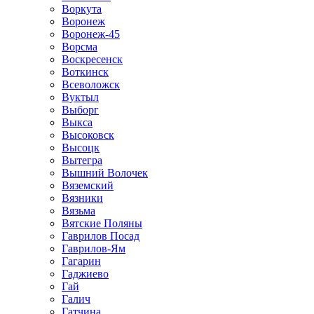
Воркута
Воронеж
Воронеж-45
Ворсма
Воскресенск
Воткинск
Всеволожск
Вуктыл
Выборг
Выкса
Высоковск
Высоцк
Вытегра
Вышний Волочек
Вяземский
Вязники
Вязьма
Вятские Поляны
Гаврилов Посад
Гаврилов-Ям
Гагарин
Гаджиево
Гай
Галич
Гатчина