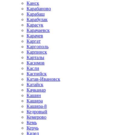
Канск
Карабаново
Карабаш
Карабулак
Карасук
Карачаевск
Карачев
Каргат
Каргополь
Карпинск
Карталы
Касимов
Касли
Каспийск
Катав-Ивановск
Катайск
Качканар
Кашин
Кашира
Кашира-8
Кедровый
Кемерово
Кемь
Керчь
Кизел