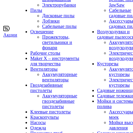
Электрорубанки
JawSaw
Пилы
Сабельные
Дисковые пилы
садовые пи
Лобзики
Аксессуары
Сабельные пилы
садовых пи
Освещение
Воздуходувки и
Акции
Прожекторы,
садовые пылесос
светильники и
Аккумулят
фонари
воздуходув
Рабочие столы
Электричес
Maker X – инструменты
воздуходув
для творчества
Кусторезы
Вентиляторы
Аккумулят
Аккумуляторные
кусторезы
вентиляторы
Электричес
Гвоздезабивные
кусторезы
пистолеты
Садовые ножни
Аккумуляторные
Садовые тележки
гвоздезабивные
Мойки и систем
пистолеты
полива
Клеевые пистолеты
Аксессуары
Краскопульты
моек
Насосы
Мойки выс
Одежда
давления