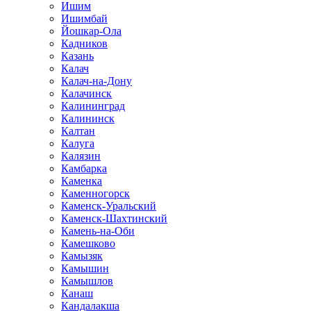
Ишим
Ишимбай
Йошкар-Ола
Кадников
Казань
Калач
Калач-на-Дону
Калачинск
Калининград
Калининск
Калтан
Калуга
Калязин
Камбарка
Каменка
Каменногорск
Каменск-Уральский
Каменск-Шахтинский
Камень-на-Оби
Камешково
Камызяк
Камышин
Камышлов
Канаш
Кандалакша