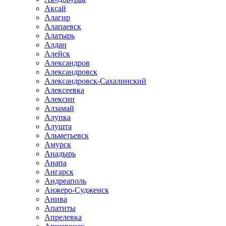
Аксай
Алагир
Алапаевск
Алатырь
Алдан
Алейск
Александров
Александровск
Александровск-Сахалинский
Алексеевка
Алексин
Алзамай
Алупка
Алушта
Альметьевск
Амурск
Анадырь
Анапа
Ангарск
Андреаполь
Анжеро-Судженск
Анива
Апатиты
Апрелевка