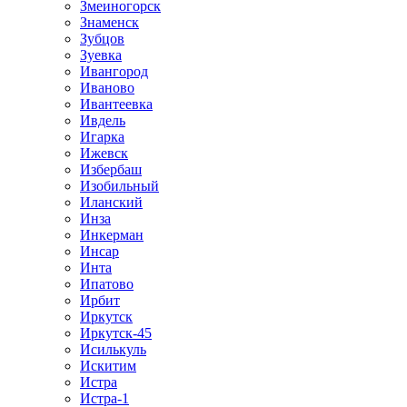
Змеиногорск
Знаменск
Зубцов
Зуевка
Ивангород
Иваново
Ивантеевка
Ивдель
Игарка
Ижевск
Избербаш
Изобильный
Иланский
Инза
Инкерман
Инсар
Инта
Ипатово
Ирбит
Иркутск
Иркутск-45
Исилькуль
Искитим
Истра
Истра-1