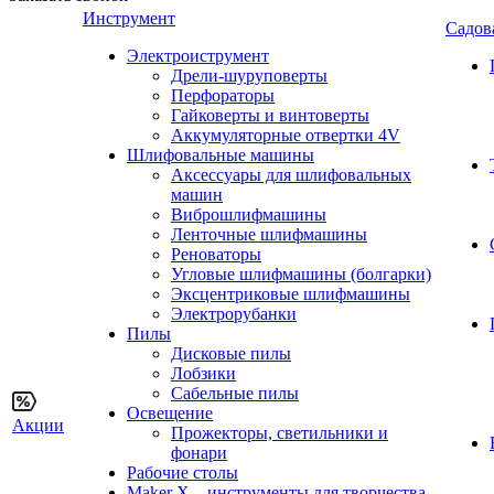
Инструмент
Садов
Электроиструмент
Дрели-шуруповерты
Перфораторы
Гайковерты и винтоверты
Аккумуляторные отвертки 4V
Шлифовальные машины
Аксессуары для шлифовальных
машин
Виброшлифмашины
Ленточные шлифмашины
Реноваторы
Угловые шлифмашины (болгарки)
Эксцентриковые шлифмашины
Электрорубанки
Пилы
Дисковые пилы
Лобзики
Сабельные пилы
Освещение
Акции
Прожекторы, светильники и
фонари
Рабочие столы
Maker X – инструменты для творчества