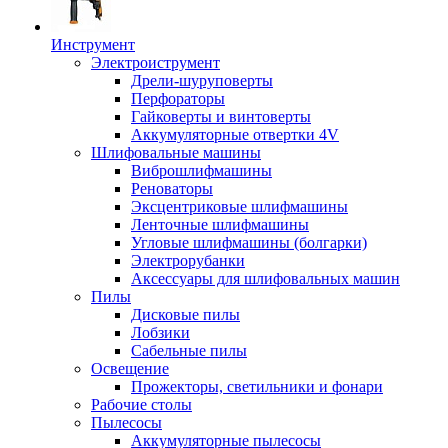
Инструмент
Электроиструмент
Дрели-шуруповерты
Перфораторы
Гайковерты и винтоверты
Аккумуляторные отвертки 4V
Шлифовальные машины
Виброшлифмашины
Реноваторы
Эксцентриковые шлифмашины
Ленточные шлифмашины
Угловые шлифмашины (болгарки)
Электрорубанки
Аксессуары для шлифовальных машин
Пилы
Дисковые пилы
Лобзики
Сабельные пилы
Освещение
Прожекторы, светильники и фонари
Рабочие столы
Пылесосы
Аккумуляторные пылесосы